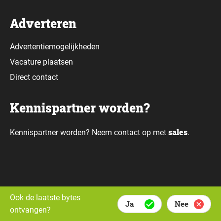
Adverteren
Advertentiemogelijkheden
Vacature plaatsen
Direct contact
Kennispartner worden?
sales
Kennispartner worden? Neem contact op met
.
Alle rechten voorbehouden © Daily Data Bytes 2026. Webdesign door
Ook de laatste bytes
Ja
Nee
Whello.
ontvangen?