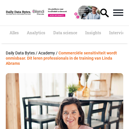
S
k
i
p
t
o
Alles
Analytics
Data science
Insights
Interview
c
o
n
Daily Data Bytes
/
Academy
/
Commerciële sensitiviteit wordt
t
onmisbaar. Dit leren professionals in de training van Linda
e
Abrams
n
t