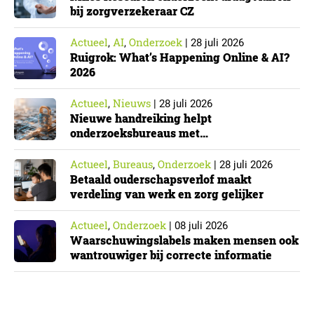
bij zorgverzekeraar CZ
Actueel
AI
Onderzoek
,
,
|
28 juli 2026
Ruigrok: What’s Happening Online & AI?
2026
Actueel
Nieuws
,
|
28 juli 2026
Nieuwe handreiking helpt
onderzoeksbureaus met
Cyberbeveiligingswet
Actueel
Bureaus
Onderzoek
,
,
|
28 juli 2026
Betaald ouderschapsverlof maakt
verdeling van werk en zorg gelijker
Actueel
Onderzoek
,
|
08 juli 2026
Waarschuwingslabels maken mensen ook
wantrouwiger bij correcte informatie