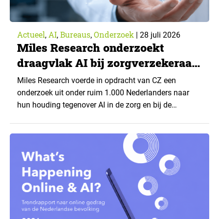
Actueel
AI
Bureaus
Onderzoek
,
,
,
|
28 juli 2026
Miles Research onderzoekt
draagvlak AI bij zorgverzekeraar
CZ
Miles Research voerde in opdracht van CZ een
onderzoek uit onder ruim 1.000 Nederlanders naar
hun houding tegenover AI in de zorg en bij de
zorgverzekeraar. De centrale vraag: onder welke
voorwaarden staan mensen open voor AI-
toepassingen, en waar trekken zij een grens? Dit
artikel is aangeleverd door kennispartner Miles
Research. ▼ De uitkomsten zijn…