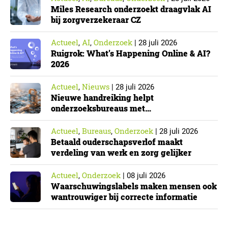
Miles Research onderzoekt draagvlak AI
bij zorgverzekeraar CZ
Actueel
AI
Onderzoek
,
,
|
28 juli 2026
Ruigrok: What’s Happening Online & AI?
2026
Actueel
Nieuws
,
|
28 juli 2026
Nieuwe handreiking helpt
onderzoeksbureaus met
Cyberbeveiligingswet
Actueel
Bureaus
Onderzoek
,
,
|
28 juli 2026
Betaald ouderschapsverlof maakt
verdeling van werk en zorg gelijker
Actueel
Onderzoek
,
|
08 juli 2026
Waarschuwingslabels maken mensen ook
wantrouwiger bij correcte informatie