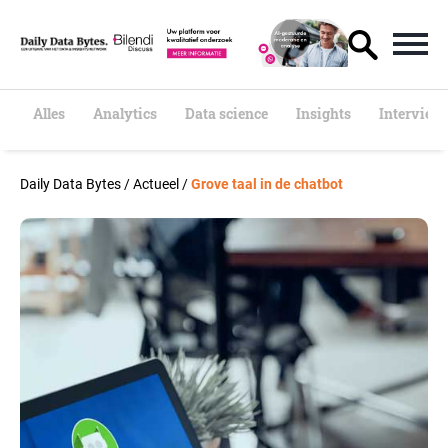
S
k
i
p
t
o
Alles
Analytics
Data science
Insights
Interview
c
o
n
Daily Data Bytes
/
Actueel
/
Grove taal in de chatbot
t
e
n
t