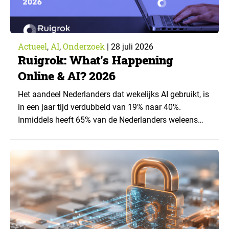
Actueel
AI
Onderzoek
,
,
|
28 juli 2026
Ruigrok: What’s Happening
Online & AI? 2026
Het aandeel Nederlanders dat wekelijks AI gebruikt, is
in een jaar tijd verdubbeld van 19% naar 40%.
Inmiddels heeft 65% van de Nederlanders weleens
een generatieve AI-toepassing gebruikt, tegenover
43% een jaar eerder. Dat blijkt uit de nieuwste editie
van What’s Happening Online & AI? 2026, het
jaarlijkse trendrapport van Ruigrok onderzoek &
advies over…