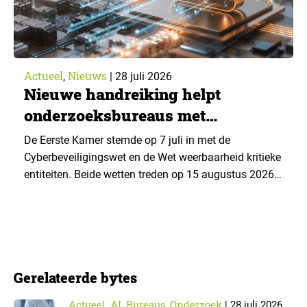
Actueel
Nieuws
,
|
28 juli 2026
Nieuwe handreiking helpt
onderzoeksbureaus met
Cyberbeveiligingswet
De Eerste Kamer stemde op 7 juli in met de
Cyberbeveiligingswet en de Wet weerbaarheid kritieke
entiteiten. Beide wetten treden op 15 augustus 2026
in werking. Data & Insights Network publiceerde
hierover een praktische handreiking voor
onderzoeksorganisaties. ▼ De Cyberbeveiligingswet,
de Nederlandse implementatie van de Europese NIS2-
richtlijn, geldt niet automatisch voor iedere
Gerelateerde bytes
onderzoeksorganisatie. De toepasselijkheid…
Actueel
AI
Bureaus
Onderzoek
,
,
,
|
28 juli 2026