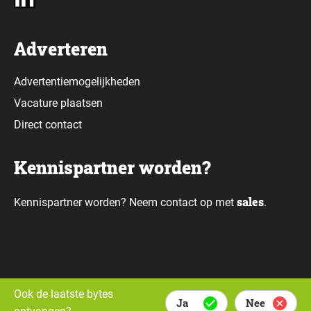
Adverteren
Advertentiemogelijkheden
Vacature plaatsen
Direct contact
Kennispartner worden?
sales
Kennispartner worden? Neem contact op met
.
Alle rechten voorbehouden © Daily Data Bytes 2026. Webdesign door
Ook de laatste bytes
Ja
Nee
Whello.