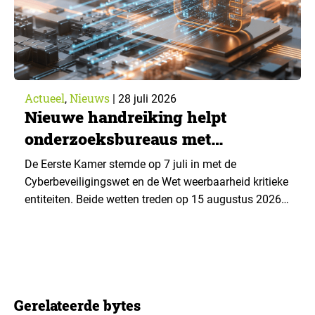
Actueel
Nieuws
,
|
28 juli 2026
Nieuwe handreiking helpt
onderzoeksbureaus met
Cyberbeveiligingswet
De Eerste Kamer stemde op 7 juli in met de
Cyberbeveiligingswet en de Wet weerbaarheid kritieke
entiteiten. Beide wetten treden op 15 augustus 2026
in werking. Data & Insights Network publiceerde
hierover een praktische handreiking voor
onderzoeksorganisaties. ▼ De Cyberbeveiligingswet,
de Nederlandse implementatie van de Europese NIS2-
richtlijn, geldt niet automatisch voor iedere
Gerelateerde bytes
onderzoeksorganisatie. De toepasselijkheid…