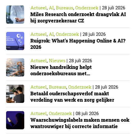
Actueel
AI
Bureaus
Onderzoek
,
,
,
|
28 juli 2026
Miles Research onderzoekt draagvlak AI
bij zorgverzekeraar CZ
Actueel
AI
Onderzoek
,
,
|
28 juli 2026
Ruigrok: What’s Happening Online & AI?
2026
Actueel
Nieuws
,
|
28 juli 2026
Nieuwe handreiking helpt
onderzoeksbureaus met
Cyberbeveiligingswet
Actueel
Bureaus
Onderzoek
,
,
|
28 juli 2026
Betaald ouderschapsverlof maakt
verdeling van werk en zorg gelijker
Actueel
Onderzoek
,
|
08 juli 2026
Waarschuwingslabels maken mensen ook
wantrouwiger bij correcte informatie