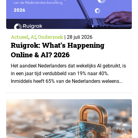
Actueel
AI
Onderzoek
,
,
|
28 juli 2026
Ruigrok: What’s Happening
Online & AI? 2026
Het aandeel Nederlanders dat wekelijks AI gebruikt, is
in een jaar tijd verdubbeld van 19% naar 40%.
Inmiddels heeft 65% van de Nederlanders weleens
een generatieve AI-toepassing gebruikt, tegenover
43% een jaar eerder. Dat blijkt uit de nieuwste editie
van What’s Happening Online & AI? 2026, het
jaarlijkse trendrapport van Ruigrok onderzoek &
advies over…