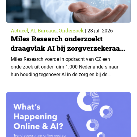
Actueel
AI
Bureaus
Onderzoek
,
,
,
|
28 juli 2026
Miles Research onderzoekt
draagvlak AI bij zorgverzekeraar
CZ
Miles Research voerde in opdracht van CZ een
onderzoek uit onder ruim 1.000 Nederlanders naar
hun houding tegenover AI in de zorg en bij de
zorgverzekeraar. De centrale vraag: onder welke
voorwaarden staan mensen open voor AI-
toepassingen, en waar trekken zij een grens? Dit
artikel is aangeleverd door kennispartner Miles
Research. ▼ De uitkomsten zijn…