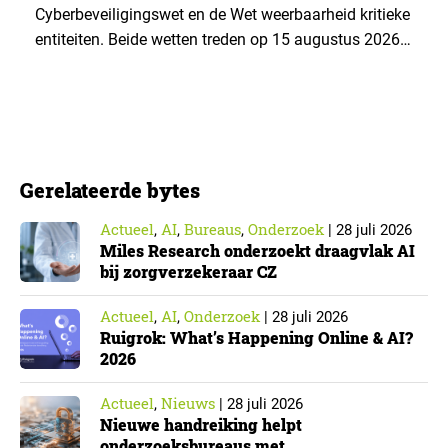
Cyberbeveiligingswet en de Wet weerbaarheid kritieke
entiteiten. Beide wetten treden op 15 augustus 2026
in werking. Data & Insights Network publiceerde
hierover een praktische handreiking voor
onderzoeksorganisaties. ▼ De Cyberbeveiligingswet,
de Nederlandse implementatie van de Europese NIS2-
richtlijn, geldt niet automatisch voor iedere
Gerelateerde bytes
onderzoeksorganisatie. De toepasselijkheid…
Actueel
AI
Bureaus
Onderzoek
,
,
,
|
28 juli 2026
Miles Research onderzoekt draagvlak AI
bij zorgverzekeraar CZ
Actueel
AI
Onderzoek
,
,
|
28 juli 2026
Ruigrok: What’s Happening Online & AI?
2026
Actueel
Nieuws
,
|
28 juli 2026
Nieuwe handreiking helpt
onderzoeksbureaus met