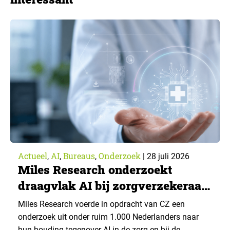
Actueel
AI
Bureaus
Onderzoek
,
,
,
|
28 juli 2026
Miles Research onderzoekt
draagvlak AI bij zorgverzekeraar
CZ
Miles Research voerde in opdracht van CZ een
onderzoek uit onder ruim 1.000 Nederlanders naar
hun houding tegenover AI in de zorg en bij de