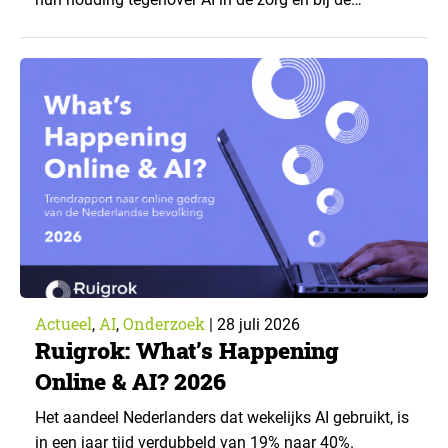
zorgverzekeraar. De centrale vraag: onder welke
voorwaarden staan mensen open voor AI-
toepassingen, en waar trekken zij een grens? Dit
artikel is aangeleverd door kennispartner Miles
Research. ▼ De uitkomsten zijn…
Actueel
AI
Onderzoek
,
,
|
28 juli 2026
Ruigrok: What’s Happening
Online & AI? 2026
Het aandeel Nederlanders dat wekelijks AI gebruikt, is
in een jaar tijd verdubbeld van 19% naar 40%.