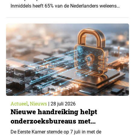
Inmiddels heeft 65% van de Nederlanders weleens
een generatieve AI-toepassing gebruikt, tegenover
43% een jaar eerder. Dat blijkt uit de nieuwste editie
van What’s Happening Online & AI? 2026, het
jaarlijkse trendrapport van Ruigrok onderzoek &
advies over…
Actueel
Nieuws
,
|
28 juli 2026
Nieuwe handreiking helpt
onderzoeksbureaus met
Cyberbeveiligingswet
De Eerste Kamer stemde op 7 juli in met de