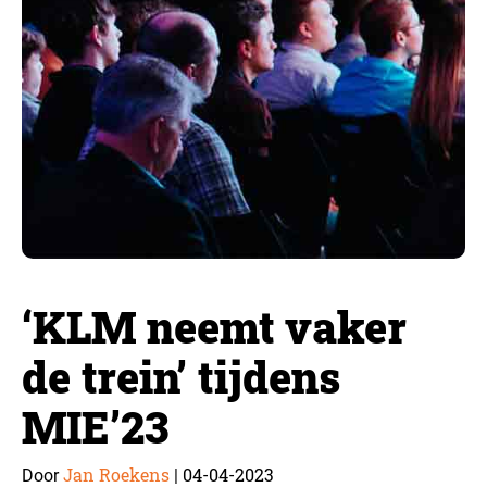
‘KLM neemt vaker
de trein’ tijdens
MIE’23
Jan Roekens
04-04-2023
Door
|