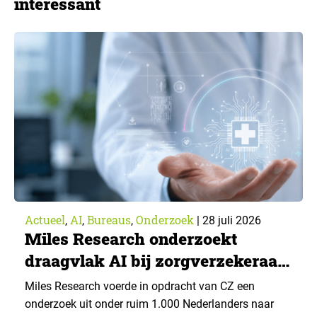
interessant
Actueel
AI
Bureaus
Onderzoek
,
,
,
|
28 juli 2026
Miles Research onderzoekt
draagvlak AI bij zorgverzekeraar
CZ
Miles Research voerde in opdracht van CZ een
onderzoek uit onder ruim 1.000 Nederlanders naar