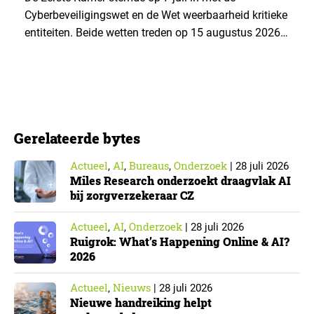
Cyberbeveiligingswet en de Wet weerbaarheid kritieke
entiteiten. Beide wetten treden op 15 augustus 2026
in werking. Data & Insights Network publiceerde
hierover een praktische handreiking voor
onderzoeksorganisaties. ▼ De Cyberbeveiligingswet,
de Nederlandse implementatie van de Europese NIS2-
richtlijn, geldt niet automatisch voor iedere
Gerelateerde bytes
onderzoeksorganisatie. De toepasselijkheid…
Actueel
AI
Bureaus
Onderzoek
,
,
,
|
28 juli 2026
Miles Research onderzoekt draagvlak AI
bij zorgverzekeraar CZ
Actueel
AI
Onderzoek
,
,
|
28 juli 2026
Ruigrok: What’s Happening Online & AI?
2026
Actueel
Nieuws
,
|
28 juli 2026
Nieuwe handreiking helpt