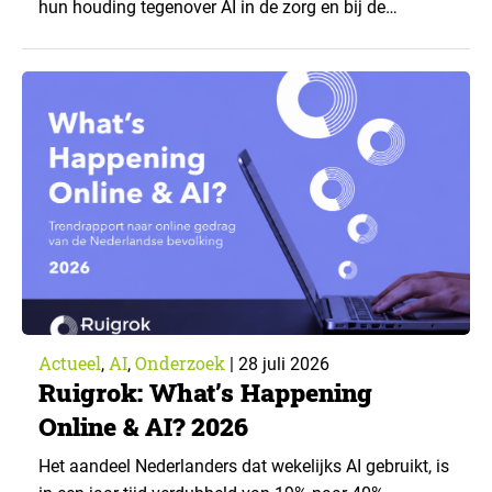
hun houding tegenover AI in de zorg en bij de
zorgverzekeraar. De centrale vraag: onder welke
voorwaarden staan mensen open voor AI-
toepassingen, en waar trekken zij een grens? Dit
artikel is aangeleverd door kennispartner Miles
Research. ▼ De uitkomsten zijn…
Actueel
AI
Onderzoek
,
,
|
28 juli 2026
Ruigrok: What’s Happening
Online & AI? 2026
Het aandeel Nederlanders dat wekelijks AI gebruikt, is