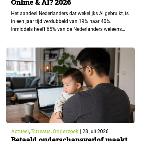
Online & AI? 2026
Het aandeel Nederlanders dat wekelijks AI gebruikt, is
in een jaar tijd verdubbeld van 19% naar 40%.
Inmiddels heeft 65% van de Nederlanders weleens
een generatieve AI-toepassing gebruikt, tegenover
43% een jaar eerder. Dat blijkt uit de nieuwste editie
van What’s Happening Online & AI? 2026, het
jaarlijkse trendrapport van Ruigrok onderzoek &
advies over…
Actueel
Bureaus
Onderzoek
,
,
|
28 juli 2026
Betaald ouderschapsverlof maakt