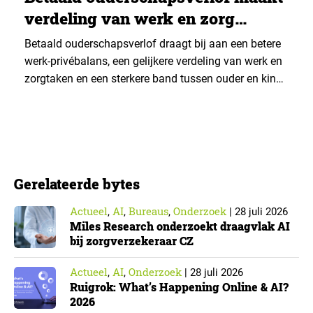
verdeling van werk en zorg
gelijker
Betaald ouderschapsverlof draagt bij aan een betere
werk-privébalans, een gelijkere verdeling van werk en
zorgtaken en een sterkere band tussen ouder en kind.
Die effecten zijn het grootst wanneer vaders het
verlof opnemen. De regeling bereikt echter niet alle
ouders even goed. Vooral ouders met een sterke
positie op de arbeidsmarkt maken er gebruik van….
Gerelateerde bytes
Actueel
AI
Bureaus
Onderzoek
,
,
,
|
28 juli 2026
Miles Research onderzoekt draagvlak AI
bij zorgverzekeraar CZ
Actueel
AI
Onderzoek
,
,
|
28 juli 2026
Ruigrok: What’s Happening Online & AI?
2026