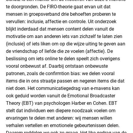
te doorgronden. De FIRO-theorie gaat ervan uit dat
mensen in groepsverband drie behoeften proberen te
vervullen: inclusie, affectie en controle. Uit onderzoek
blijkt inderdaad dat mensen content delen vanuit de
motivatie om aan anderen iets van zichzelf te laten zien
(inclusie) of iets liken om op die wijze uiting te geven aan
de vriendschap of liefde die ze voelen (affectie). De
beslissing om iets online te delen speelt zich overigens
vooral onbewust af. Daarbij ontstaan onbewuste
patronen, zoals de confirmtion bias: we delen vooral
items die in ons straatje passen en negeren items die dat
niet doen. Het communicatiegedrag van e-mavens kan
ook geduid worden vanuit de Emotional Broadcaster
Theory (EBT) van psychologen Harber en Cohen. EBT
stelt dat individuen een diepere noodzaak voelen om
ervaringen te delen met anderen: wij mensen willen
verhalen vertellen en emotionele gebeurtenissen delen.
Daarom roddelen we ook zo graag. Het like-gedrag van de