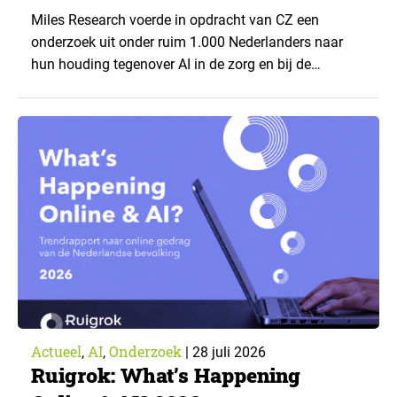
CZ
Miles Research voerde in opdracht van CZ een
onderzoek uit onder ruim 1.000 Nederlanders naar
hun houding tegenover AI in de zorg en bij de
zorgverzekeraar. De centrale vraag: onder welke
voorwaarden staan mensen open voor AI-
toepassingen, en waar trekken zij een grens? Dit
artikel is aangeleverd door kennispartner Miles
Research. ▼ De uitkomsten zijn…
Actueel
AI
Onderzoek
,
,
|
28 juli 2026
Ruigrok: What’s Happening