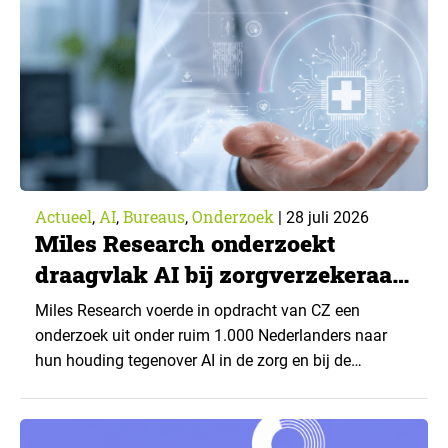
Actueel
AI
Bureaus
Onderzoek
,
,
,
|
28 juli 2026
Miles Research onderzoekt
draagvlak AI bij zorgverzekeraar
CZ
Miles Research voerde in opdracht van CZ een
onderzoek uit onder ruim 1.000 Nederlanders naar
hun houding tegenover AI in de zorg en bij de
zorgverzekeraar. De centrale vraag: onder welke
voorwaarden staan mensen open voor AI-
toepassingen, en waar trekken zij een grens? Dit