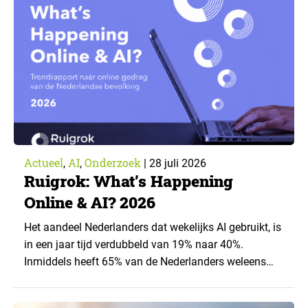
artikel is aangeleverd door kennispartner Miles
Research. ▼ De uitkomsten zijn…
Actueel
AI
Onderzoek
,
,
|
28 juli 2026
Ruigrok: What’s Happening
Online & AI? 2026
Het aandeel Nederlanders dat wekelijks AI gebruikt, is
in een jaar tijd verdubbeld van 19% naar 40%.
Inmiddels heeft 65% van de Nederlanders weleens
een generatieve AI-toepassing gebruikt, tegenover
43% een jaar eerder. Dat blijkt uit de nieuwste editie