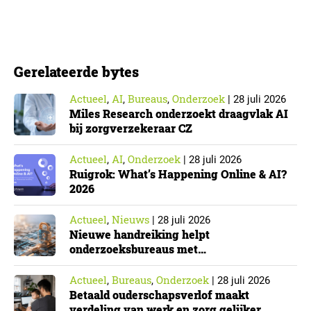
hierover een praktische handreiking voor
onderzoeksorganisaties. ▼ De Cyberbeveiligingswet,
de Nederlandse implementatie van de Europese NIS2-
richtlijn, geldt niet automatisch voor iedere
Gerelateerde bytes
onderzoeksorganisatie. De toepasselijkheid…
Actueel
AI
Bureaus
Onderzoek
,
,
,
|
28 juli 2026
Miles Research onderzoekt draagvlak AI
bij zorgverzekeraar CZ
Actueel
AI
Onderzoek
,
,
|
28 juli 2026
Ruigrok: What’s Happening Online & AI?
2026
Actueel
Nieuws
,
|
28 juli 2026
Nieuwe handreiking helpt
onderzoeksbureaus met
Cyberbeveiligingswet
Actueel
Bureaus
Onderzoek
,
,
|
28 juli 2026
Betaald ouderschapsverlof maakt
verdeling van werk en zorg gelijker