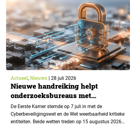
van What’s Happening Online & AI? 2026, het
jaarlijkse trendrapport van Ruigrok onderzoek &
advies over…
Actueel
Nieuws
,
|
28 juli 2026
Nieuwe handreiking helpt
onderzoeksbureaus met
Cyberbeveiligingswet
De Eerste Kamer stemde op 7 juli in met de
Cyberbeveiligingswet en de Wet weerbaarheid kritieke
entiteiten. Beide wetten treden op 15 augustus 2026
in werking. Data & Insights Network publiceerde