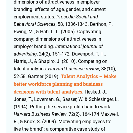
dimensions of attractiveness in employer
branding: effects of age, gender, and current
employment status.
Procedia-Social and
Behavioral Sciences
, 58, 1336-1343.
Berthon, P.,
Ewing, M., & Hah, L. L. (2005). Captivating
company: dimensions of attractiveness in
employer branding.
International journal of
advertising
, 24(2), 151-172.
Davenport, T. H.,
Harris, J., & Shapiro, J. (2010). Competing on
talent analytics.
Harvard business review
, 88(10),
Talent Analytics – Make
52-58.
Gartner (2019).
better workforce planning and business
decisions with talent analytics
.
Heskett, J.,
Jones, T., Loveman, G., Sasser, W. & Schlesinger, L.
(1994). Putting the service-profit chain to work.
Harvard Business Review
, 72(2), 164-174
Maxwell,
R., & Knox, S. (2009). Motivating employees to”
live the brand”: a comparative case study of