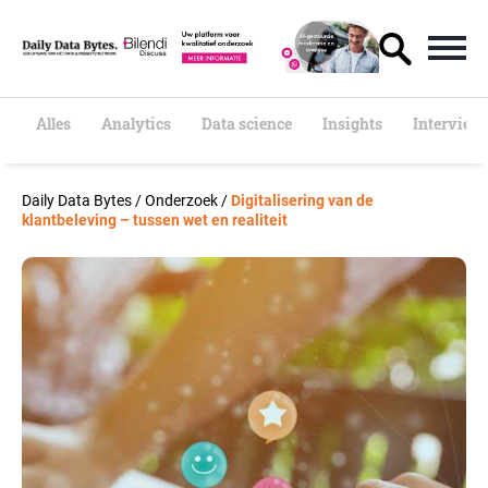
S
k
i
p
t
o
Alles
Analytics
Data science
Insights
Interview
c
o
n
Daily Data Bytes
/
Onderzoek
/
Digitalisering van de
t
klantbeleving – tussen wet en realiteit
e
n
t