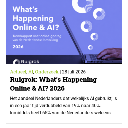
toepassingen, en waar trekken zij een grens? Dit
artikel is aangeleverd door kennispartner Miles
Research. ▼ De uitkomsten zijn…
Actueel
AI
Onderzoek
,
,
|
28 juli 2026
Ruigrok: What’s Happening
Online & AI? 2026
Het aandeel Nederlanders dat wekelijks AI gebruikt, is
in een jaar tijd verdubbeld van 19% naar 40%.
Inmiddels heeft 65% van de Nederlanders weleens
een generatieve AI-toepassing gebruikt, tegenover
43% een jaar eerder. Dat blijkt uit de nieuwste editie