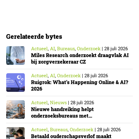
verlof opnemen. De regeling bereikt echter niet alle
ouders even goed. Vooral ouders met een sterke
positie op de arbeidsmarkt maken er gebruik van….
Gerelateerde bytes
Actueel
AI
Bureaus
Onderzoek
,
,
,
|
28 juli 2026
Miles Research onderzoekt draagvlak AI
bij zorgverzekeraar CZ
Actueel
AI
Onderzoek
,
,
|
28 juli 2026
Ruigrok: What’s Happening Online & AI?
2026
Actueel
Nieuws
,
|
28 juli 2026
Nieuwe handreiking helpt
onderzoeksbureaus met
Cyberbeveiligingswet
Actueel
Bureaus
Onderzoek
,
,
|
28 juli 2026
Betaald ouderschapsverlof maakt