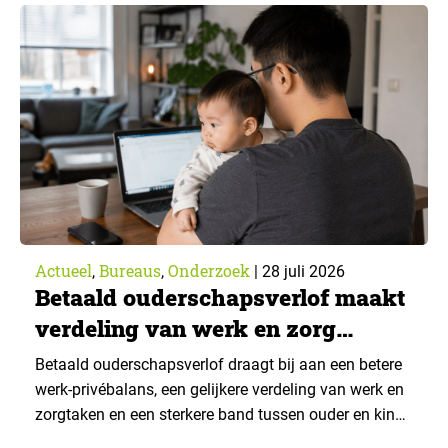
van What’s Happening Online & AI? 2026, het
jaarlijkse trendrapport van Ruigrok onderzoek &
advies over…
Actueel
Bureaus
Onderzoek
,
,
|
28 juli 2026
Betaald ouderschapsverlof maakt
verdeling van werk en zorg
gelijker
Betaald ouderschapsverlof draagt bij aan een betere
werk-privébalans, een gelijkere verdeling van werk en
zorgtaken en een sterkere band tussen ouder en kind.
Die effecten zijn het grootst wanneer vaders het