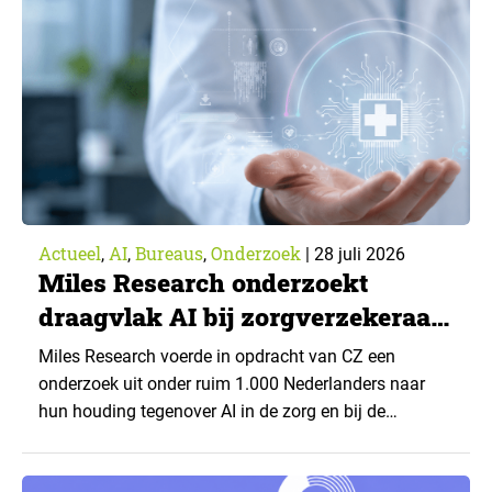
Actueel
AI
Bureaus
Onderzoek
,
,
,
|
28 juli 2026
Miles Research onderzoekt
draagvlak AI bij zorgverzekeraar
CZ
Miles Research voerde in opdracht van CZ een
onderzoek uit onder ruim 1.000 Nederlanders naar
hun houding tegenover AI in de zorg en bij de
zorgverzekeraar. De centrale vraag: onder welke
voorwaarden staan mensen open voor AI-