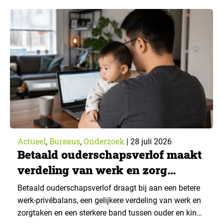
43% een jaar eerder. Dat blijkt uit de nieuwste editie
van What’s Happening Online & AI? 2026, het
jaarlijkse trendrapport van Ruigrok onderzoek &
advies over…
Actueel
Bureaus
Onderzoek
,
,
|
28 juli 2026
Betaald ouderschapsverlof maakt
verdeling van werk en zorg
gelijker
Betaald ouderschapsverlof draagt bij aan een betere
werk-privébalans, een gelijkere verdeling van werk en
zorgtaken en een sterkere band tussen ouder en kind.