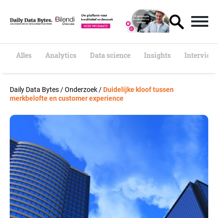
S
k
i
p
t
o
Alles
Analytics
Data science
Insights
Interview
c
o
n
Daily Data Bytes
/
Onderzoek
/
Duidelijke kloof tussen
t
merkbelofte en customer experience
e
n
t