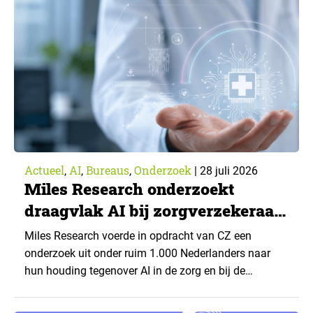
Actueel
AI
Bureaus
Onderzoek
,
,
,
|
28 juli 2026
Miles Research onderzoekt
draagvlak AI bij zorgverzekeraar
CZ
Miles Research voerde in opdracht van CZ een
onderzoek uit onder ruim 1.000 Nederlanders naar
hun houding tegenover AI in de zorg en bij de
zorgverzekeraar. De centrale vraag: onder welke
voorwaarden staan mensen open voor AI-