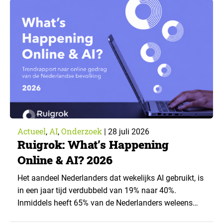
toepassingen, en waar trekken zij een grens? Dit
artikel is aangeleverd door kennispartner Miles
Research. ▼ De uitkomsten zijn…
Actueel
AI
Onderzoek
,
,
|
28 juli 2026
Ruigrok: What’s Happening
Online & AI? 2026
Het aandeel Nederlanders dat wekelijks AI gebruikt, is
in een jaar tijd verdubbeld van 19% naar 40%.
Inmiddels heeft 65% van de Nederlanders weleens
een generatieve AI-toepassing gebruikt, tegenover