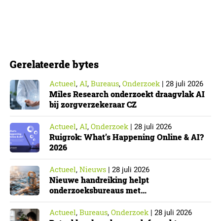
Die effecten zijn het grootst wanneer vaders het
verlof opnemen. De regeling bereikt echter niet alle
ouders even goed. Vooral ouders met een sterke
positie op de arbeidsmarkt maken er gebruik van….
Gerelateerde bytes
Actueel
AI
Bureaus
Onderzoek
,
,
,
|
28 juli 2026
Miles Research onderzoekt draagvlak AI
bij zorgverzekeraar CZ
Actueel
AI
Onderzoek
,
,
|
28 juli 2026
Ruigrok: What’s Happening Online & AI?
2026
Actueel
Nieuws
,
|
28 juli 2026
Nieuwe handreiking helpt
onderzoeksbureaus met
Cyberbeveiligingswet
Actueel
Bureaus
Onderzoek
,
,
|
28 juli 2026