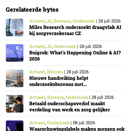
Gerelateerde bytes
Actueel
AI
Bureaus
Onderzoek
,
,
,
|
28 juli 2026
Miles Research onderzoekt draagvlak AI
bij zorgverzekeraar CZ
Actueel
AI
Onderzoek
,
,
|
28 juli 2026
Ruigrok: What’s Happening Online & AI?
2026
Actueel
Nieuws
,
|
28 juli 2026
Nieuwe handreiking helpt
onderzoeksbureaus met
Cyberbeveiligingswet
Actueel
Bureaus
Onderzoek
,
,
|
28 juli 2026
Betaald ouderschapsverlof maakt
verdeling van werk en zorg gelijker
Actueel
Onderzoek
,
|
08 juli 2026
Waarschuwingslabels maken mensen ook