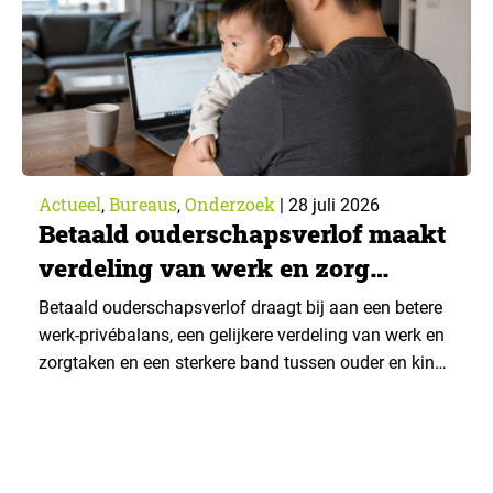
Actueel
Bureaus
Onderzoek
,
,
|
28 juli 2026
Betaald ouderschapsverlof maakt
verdeling van werk en zorg
gelijker
Betaald ouderschapsverlof draagt bij aan een betere
werk-privébalans, een gelijkere verdeling van werk en
zorgtaken en een sterkere band tussen ouder en kind.
Die effecten zijn het grootst wanneer vaders het
verlof opnemen. De regeling bereikt echter niet alle
ouders even goed. Vooral ouders met een sterke
positie op de arbeidsmarkt maken er gebruik van….