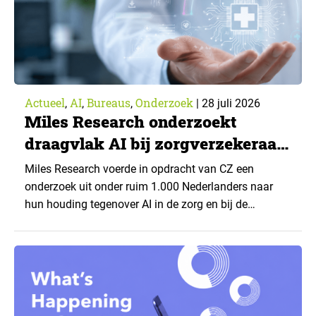
Actueel
AI
Bureaus
Onderzoek
,
,
,
|
28 juli 2026
Miles Research onderzoekt
draagvlak AI bij zorgverzekeraar
CZ
Miles Research voerde in opdracht van CZ een
onderzoek uit onder ruim 1.000 Nederlanders naar
hun houding tegenover AI in de zorg en bij de
zorgverzekeraar. De centrale vraag: onder welke
voorwaarden staan mensen open voor AI-
toepassingen, en waar trekken zij een grens? Dit
artikel is aangeleverd door kennispartner Miles
Research. ▼ De uitkomsten zijn…