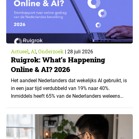
Actueel
AI
Onderzoek
,
,
|
28 juli 2026
Ruigrok: What’s Happening
Online & AI? 2026
Het aandeel Nederlanders dat wekelijks AI gebruikt, is
in een jaar tijd verdubbeld van 19% naar 40%.
Inmiddels heeft 65% van de Nederlanders weleens
een generatieve AI-toepassing gebruikt, tegenover
43% een jaar eerder. Dat blijkt uit de nieuwste editie
van What’s Happening Online & AI? 2026, het
jaarlijkse trendrapport van Ruigrok onderzoek &
advies over…