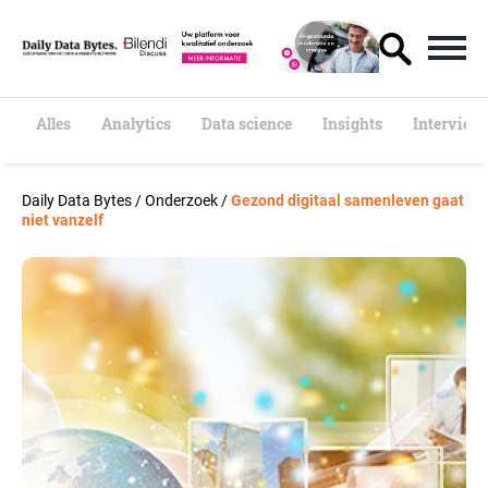
S
k
i
p
t
o
Alles
Analytics
Data science
Insights
Interview
c
o
n
Daily Data Bytes
/
Onderzoek
/
Gezond digitaal samenleven gaat
t
niet vanzelf
e
n
t