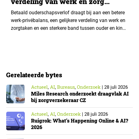
verdeling van werk en zorg
gelijker
Betaald ouderschapsverlof draagt bij aan een betere
werk-privébalans, een gelijkere verdeling van werk en
zorgtaken en een sterkere band tussen ouder en kind.
Die effecten zijn het grootst wanneer vaders het
verlof opnemen. De regeling bereikt echter niet alle
ouders even goed. Vooral ouders met een sterke
positie op de arbeidsmarkt maken er gebruik van….
Gerelateerde bytes
Actueel
AI
Bureaus
Onderzoek
,
,
,
|
28 juli 2026
Miles Research onderzoekt draagvlak AI
bij zorgverzekeraar CZ
Actueel
AI
Onderzoek
,
,
|
28 juli 2026
Ruigrok: What’s Happening Online & AI?
2026