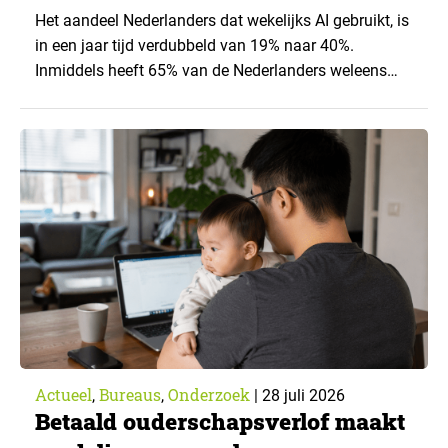
Het aandeel Nederlanders dat wekelijks AI gebruikt, is
in een jaar tijd verdubbeld van 19% naar 40%.
Inmiddels heeft 65% van de Nederlanders weleens
een generatieve AI-toepassing gebruikt, tegenover
43% een jaar eerder. Dat blijkt uit de nieuwste editie
van What’s Happening Online & AI? 2026, het
jaarlijkse trendrapport van Ruigrok onderzoek &
advies over…
Actueel
Bureaus
Onderzoek
,
,
|
28 juli 2026
Betaald ouderschapsverlof maakt