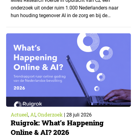
Miles Research voerde in opdracht van CZ een
onderzoek uit onder ruim 1.000 Nederlanders naar
hun houding tegenover AI in de zorg en bij de
zorgverzekeraar. De centrale vraag: onder welke
voorwaarden staan mensen open voor AI-
toepassingen, en waar trekken zij een grens? Dit
artikel is aangeleverd door kennispartner Miles
Research. ▼ De uitkomsten zijn…
Actueel
AI
Onderzoek
,
,
|
28 juli 2026
Ruigrok: What’s Happening
Online & AI? 2026