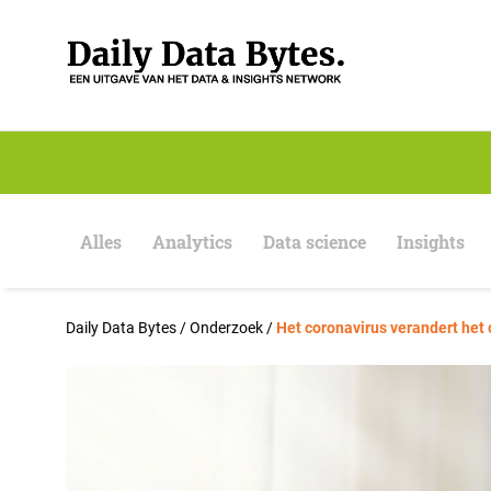
S
k
i
p
t
o
c
o
n
t
e
Alles
Analytics
Data science
Insights
n
t
Daily Data Bytes
/
Onderzoek
/
Het coronavirus verandert het