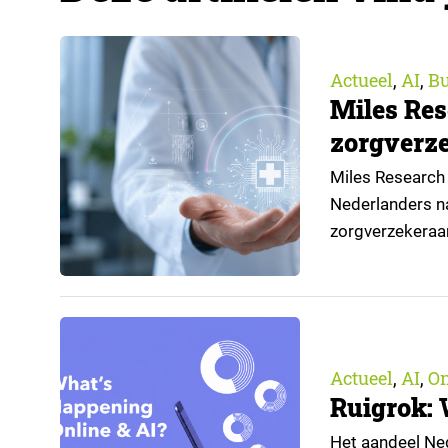
Actueel
AI
Bu
,
,
Miles Res
zorgverze
Miles Research 
Nederlanders na
zorgverzekeraa
open voor AI-toe
aangeleverd do
Actueel
AI
O
,
,
Ruigrok: 
Het aandeel Nede