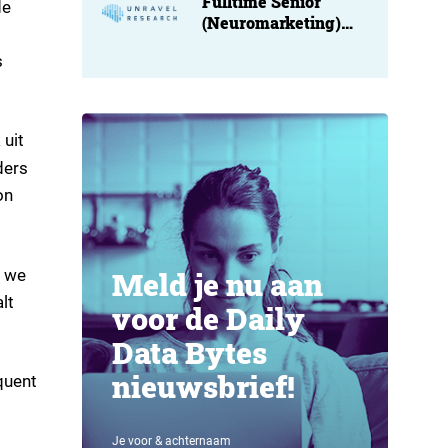
Fulltime Senior
de
(Neuromarketing)
Researcher at
s
Unravel
 uit
ders
on
s we
Meld je nu aan
lt
voor de Daily
Data Bytes
nieuwsbrief!
quent
Je voor & achternaam