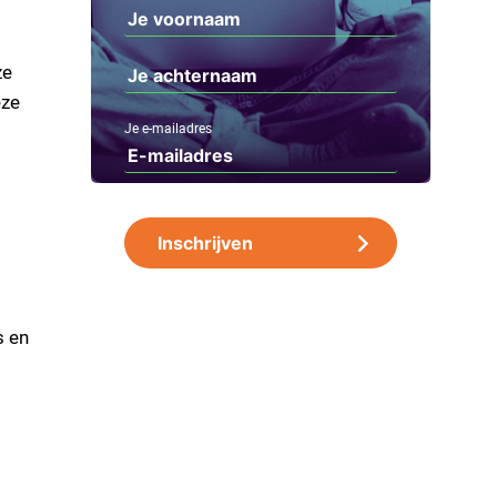
ze
eze
Je e-mailadres
s en