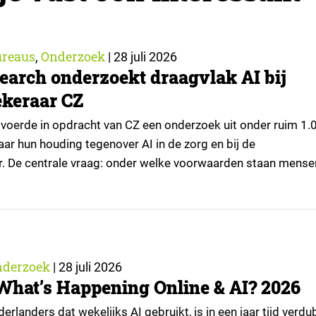
reaus
Onderzoek
,
|
28 juli 2026
earch onderzoekt draagvlak AI bij
keraar CZ
voerde in opdracht van CZ een onderzoek uit onder ruim 1.
ar hun houding tegenover AI in de zorg en bij de
r. De centrale vraag: onder welke voorwaarden staan mense
passingen, en waar trekken zij een grens? Dit artikel is
or kennispartner Miles Research. ▼ De uitkomsten zijn…
nderzoek
|
28 juli 2026
What’s Happening Online & AI? 2026
rlanders dat wekelijks AI gebruikt, is in een jaar tijd verd