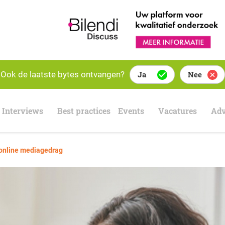
Ook de laatste bytes ontvangen?
Ja
Nee
Interviews
Best practices
Events
Vacatures
Adv
 online mediagedrag