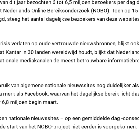
an dit jaar bezochten 6 tot 6,5 miljoen bezoekers per dag 
het Nederlands Online Bereiksonderzoek (NOBO). Toen op 15
d, steeg het aantal dagelijkse bezoekers van deze website
risis verlaten op oude vertrouwde nieuwsbronnen, blijkt ook
dat Kantar in 30 landen wereldwijd houdt, blijkt dat Nederlan
 nationale mediakanalen de meest betrouwbare informatiebr
ruik van algemene nationale nieuwssites nog duidelijker al
a merk als Facebook, waarvan het dagelijkse bereik licht daa
r 6,8 miljoen begin maart.
bben nationale nieuwssites – op een gemiddelde dag -conse
de start van het NOBO-project niet eerder is voorgekomen.