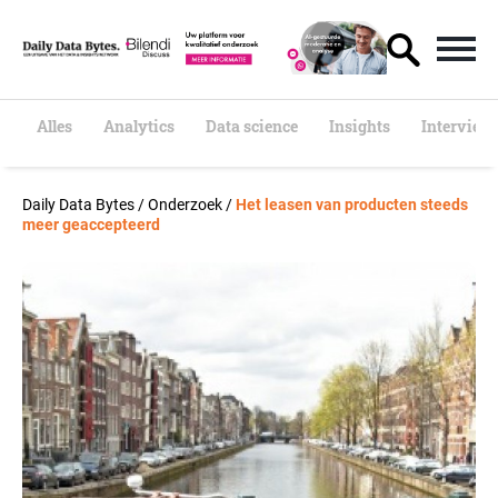
S
k
i
p
t
o
Alles
Analytics
Data science
Insights
Interview
c
o
n
Daily Data Bytes
/
Onderzoek
/
Het leasen van producten steeds
t
meer geaccepteerd
e
n
t