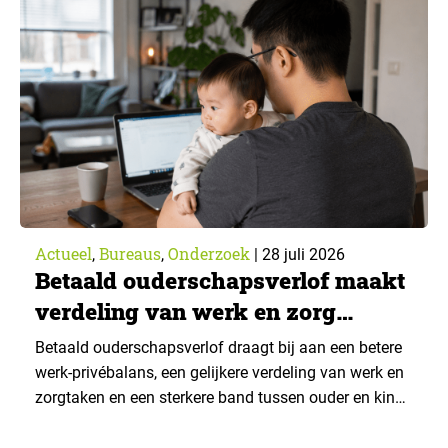
van What’s Happening Online & AI? 2026, het
jaarlijkse trendrapport van Ruigrok onderzoek &
advies over…
Actueel
Bureaus
Onderzoek
,
,
|
28 juli 2026
Betaald ouderschapsverlof maakt
verdeling van werk en zorg
gelijker
Betaald ouderschapsverlof draagt bij aan een betere
werk-privébalans, een gelijkere verdeling van werk en
zorgtaken en een sterkere band tussen ouder en kind.
Die effecten zijn het grootst wanneer vaders het
verlof opnemen. De regeling bereikt echter niet alle