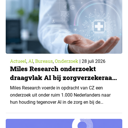
Actueel
AI
Bureaus
Onderzoek
,
,
,
|
28 juli 2026
Miles Research onderzoekt
draagvlak AI bij zorgverzekeraar
CZ
Miles Research voerde in opdracht van CZ een
onderzoek uit onder ruim 1.000 Nederlanders naar
hun houding tegenover AI in de zorg en bij de
zorgverzekeraar. De centrale vraag: onder welke
voorwaarden staan mensen open voor AI-
toepassingen, en waar trekken zij een grens? Dit