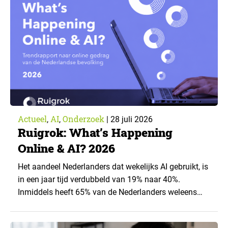
artikel is aangeleverd door kennispartner Miles
Research. ▼ De uitkomsten zijn…
Actueel
AI
Onderzoek
,
,
|
28 juli 2026
Ruigrok: What’s Happening
Online & AI? 2026
Het aandeel Nederlanders dat wekelijks AI gebruikt, is
in een jaar tijd verdubbeld van 19% naar 40%.
Inmiddels heeft 65% van de Nederlanders weleens
een generatieve AI-toepassing gebruikt, tegenover
43% een jaar eerder. Dat blijkt uit de nieuwste editie