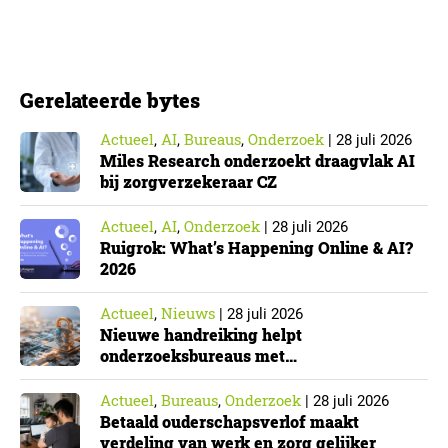
ouders even goed. Vooral ouders met een sterke
positie op de arbeidsmarkt maken er gebruik van….
Gerelateerde bytes
Actueel
AI
Bureaus
Onderzoek
,
,
,
|
28 juli 2026
Miles Research onderzoekt draagvlak AI
bij zorgverzekeraar CZ
Actueel
AI
Onderzoek
,
,
|
28 juli 2026
Ruigrok: What’s Happening Online & AI?
2026
Actueel
Nieuws
,
|
28 juli 2026
Nieuwe handreiking helpt
onderzoeksbureaus met
Cyberbeveiligingswet
Actueel
Bureaus
Onderzoek
,
,
|
28 juli 2026
Betaald ouderschapsverlof maakt
verdeling van werk en zorg gelijker