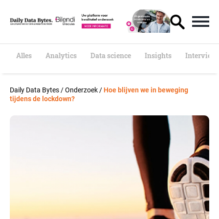
S
k
i
p
t
o
Alles
Analytics
Data science
Insights
Interview
c
o
n
Daily Data Bytes
/
Onderzoek
/
Hoe blijven we in beweging
t
tijdens de lockdown?
e
n
t