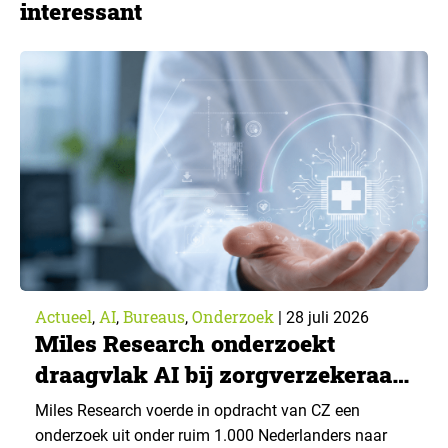
interessant
Actueel
AI
Bureaus
Onderzoek
,
,
,
|
28 juli 2026
Miles Research onderzoekt
draagvlak AI bij zorgverzekeraar
CZ
Miles Research voerde in opdracht van CZ een
onderzoek uit onder ruim 1.000 Nederlanders naar