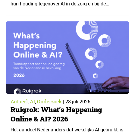
hun houding tegenover AI in de zorg en bij de
zorgverzekeraar. De centrale vraag: onder welke
voorwaarden staan mensen open voor AI-
toepassingen, en waar trekken zij een grens? Dit
artikel is aangeleverd door kennispartner Miles
Research. ▼ De uitkomsten zijn…
Actueel
AI
Onderzoek
,
,
|
28 juli 2026
Ruigrok: What’s Happening
Online & AI? 2026
Het aandeel Nederlanders dat wekelijks AI gebruikt, is