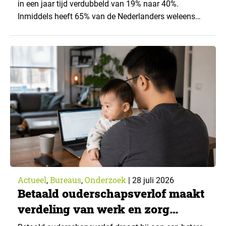
in een jaar tijd verdubbeld van 19% naar 40%.
Inmiddels heeft 65% van de Nederlanders weleens
een generatieve AI-toepassing gebruikt, tegenover
43% een jaar eerder. Dat blijkt uit de nieuwste editie
van What’s Happening Online & AI? 2026, het
jaarlijkse trendrapport van Ruigrok onderzoek &
advies over…
Actueel
Bureaus
Onderzoek
,
,
|
28 juli 2026
Betaald ouderschapsverlof maakt
verdeling van werk en zorg
gelijker