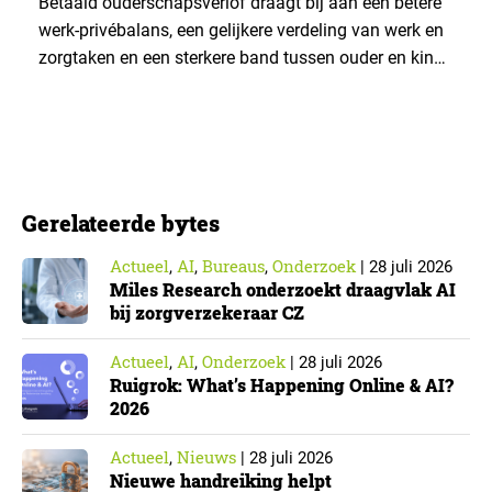
Betaald ouderschapsverlof draagt bij aan een betere
werk-privébalans, een gelijkere verdeling van werk en
zorgtaken en een sterkere band tussen ouder en kind.
Die effecten zijn het grootst wanneer vaders het
verlof opnemen. De regeling bereikt echter niet alle
ouders even goed. Vooral ouders met een sterke
positie op de arbeidsmarkt maken er gebruik van….
Gerelateerde bytes
Actueel
AI
Bureaus
Onderzoek
,
,
,
|
28 juli 2026
Miles Research onderzoekt draagvlak AI
bij zorgverzekeraar CZ
Actueel
AI
Onderzoek
,
,
|
28 juli 2026
Ruigrok: What’s Happening Online & AI?
2026
Actueel
Nieuws
,
|
28 juli 2026
Nieuwe handreiking helpt