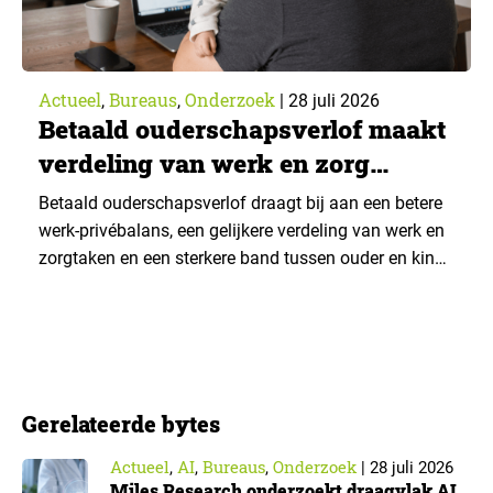
Actueel
Bureaus
Onderzoek
,
,
|
28 juli 2026
Betaald ouderschapsverlof maakt
verdeling van werk en zorg
gelijker
Betaald ouderschapsverlof draagt bij aan een betere
werk-privébalans, een gelijkere verdeling van werk en
zorgtaken en een sterkere band tussen ouder en kind.
Die effecten zijn het grootst wanneer vaders het
verlof opnemen. De regeling bereikt echter niet alle
ouders even goed. Vooral ouders met een sterke
positie op de arbeidsmarkt maken er gebruik van….
Gerelateerde bytes
Actueel
AI
Bureaus
Onderzoek
,
,
,
|
28 juli 2026
Miles Research onderzoekt draagvlak AI