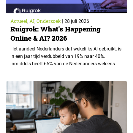
Actueel
AI
Onderzoek
,
,
|
28 juli 2026
Ruigrok: What’s Happening
Online & AI? 2026
Het aandeel Nederlanders dat wekelijks AI gebruikt, is
in een jaar tijd verdubbeld van 19% naar 40%.
Inmiddels heeft 65% van de Nederlanders weleens
een generatieve AI-toepassing gebruikt, tegenover
43% een jaar eerder. Dat blijkt uit de nieuwste editie
van What’s Happening Online & AI? 2026, het
jaarlijkse trendrapport van Ruigrok onderzoek &
advies over…