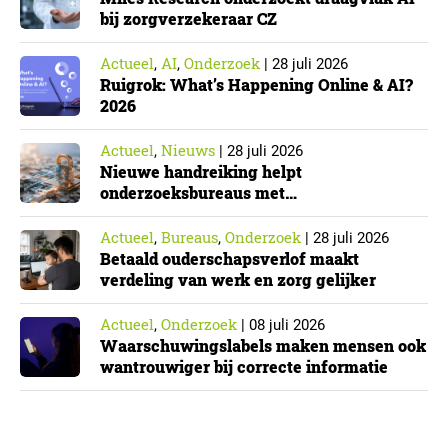
bij zorgverzekeraar CZ
Actueel
AI
Onderzoek
,
,
|
28 juli 2026
Ruigrok: What’s Happening Online & AI?
2026
Actueel
Nieuws
,
|
28 juli 2026
Nieuwe handreiking helpt
onderzoeksbureaus met
Cyberbeveiligingswet
Actueel
Bureaus
Onderzoek
,
,
|
28 juli 2026
Betaald ouderschapsverlof maakt
verdeling van werk en zorg gelijker
Actueel
Onderzoek
,
|
08 juli 2026
Waarschuwingslabels maken mensen ook
wantrouwiger bij correcte informatie