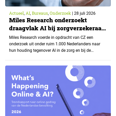
Actueel
AI
Bureaus
Onderzoek
,
,
,
|
28 juli 2026
Miles Research onderzoekt
draagvlak AI bij zorgverzekeraar
CZ
Miles Research voerde in opdracht van CZ een
onderzoek uit onder ruim 1.000 Nederlanders naar
hun houding tegenover AI in de zorg en bij de
zorgverzekeraar. De centrale vraag: onder welke
voorwaarden staan mensen open voor AI-
toepassingen, en waar trekken zij een grens? Dit
artikel is aangeleverd door kennispartner Miles
Research. ▼ De uitkomsten zijn…