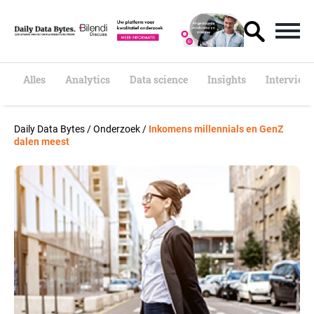
S
k
i
p
t
o
Alles
Analytics
Data science
Insights
Interview
c
o
n
Daily Data Bytes
/
Onderzoek
/
Inkomens millennials en GenZ
t
dalen meest
e
n
t