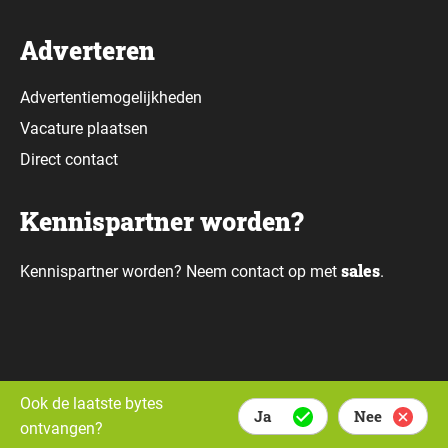
Adverteren
Advertentiemogelijkheden
Vacature plaatsen
Direct contact
Kennispartner worden?
sales
Kennispartner worden? Neem contact op met
.
Alle rechten voorbehouden © Daily Data Bytes 2026. Webdesign door
Ook de laatste bytes
Ja
Nee
Whello.
ontvangen?