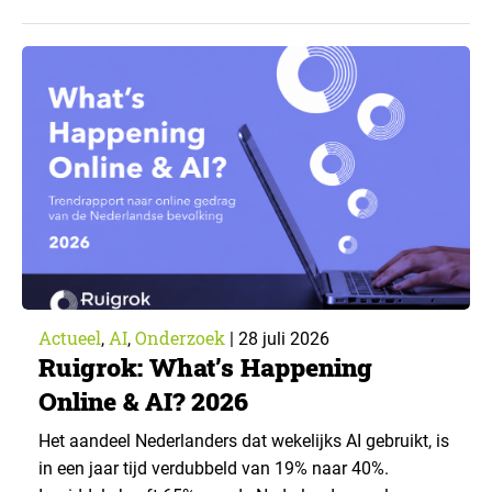
zorgverzekeraar. De centrale vraag: onder welke
voorwaarden staan mensen open voor AI-
toepassingen, en waar trekken zij een grens? Dit
artikel is aangeleverd door kennispartner Miles
Research. ▼ De uitkomsten zijn…
Actueel
AI
Onderzoek
,
,
|
28 juli 2026
Ruigrok: What’s Happening
Online & AI? 2026
Het aandeel Nederlanders dat wekelijks AI gebruikt, is
in een jaar tijd verdubbeld van 19% naar 40%.