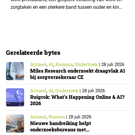
zorgtaken en een sterkere band tussen ouder en kind.
Die effecten zijn het grootst wanneer vaders het
verlof opnemen. De regeling bereikt echter niet alle
ouders even goed. Vooral ouders met een sterke
positie op de arbeidsmarkt maken er gebruik van….
Gerelateerde bytes
Actueel
AI
Bureaus
Onderzoek
,
,
,
|
28 juli 2026
Miles Research onderzoekt draagvlak AI
bij zorgverzekeraar CZ
Actueel
AI
Onderzoek
,
,
|
28 juli 2026
Ruigrok: What’s Happening Online & AI?
2026
Actueel
Nieuws
,
|
28 juli 2026
Nieuwe handreiking helpt
onderzoeksbureaus met