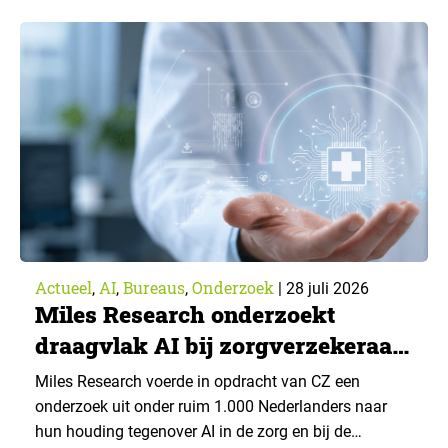
Actueel
AI
Bureaus
Onderzoek
,
,
,
|
28 juli 2026
Miles Research onderzoekt
draagvlak AI bij zorgverzekeraar
CZ
Miles Research voerde in opdracht van CZ een
onderzoek uit onder ruim 1.000 Nederlanders naar
hun houding tegenover AI in de zorg en bij de