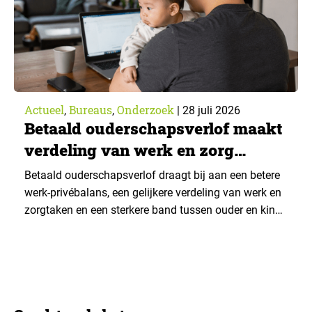
Actueel
Bureaus
Onderzoek
,
,
|
28 juli 2026
Betaald ouderschapsverlof maakt
verdeling van werk en zorg
gelijker
Betaald ouderschapsverlof draagt bij aan een betere
werk-privébalans, een gelijkere verdeling van werk en
zorgtaken en een sterkere band tussen ouder en kind.
Die effecten zijn het grootst wanneer vaders het
verlof opnemen. De regeling bereikt echter niet alle
ouders even goed. Vooral ouders met een sterke
positie op de arbeidsmarkt maken er gebruik van….