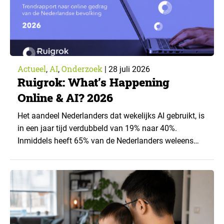
Actueel
AI
Onderzoek
,
,
|
28 juli 2026
Ruigrok: What’s Happening
Online & AI? 2026
Het aandeel Nederlanders dat wekelijks AI gebruikt, is
in een jaar tijd verdubbeld van 19% naar 40%.
Inmiddels heeft 65% van de Nederlanders weleens
een generatieve AI-toepassing gebruikt, tegenover
43% een jaar eerder. Dat blijkt uit de nieuwste editie
van What’s Happening Online & AI? 2026, het
jaarlijkse trendrapport van Ruigrok onderzoek &
advies over…