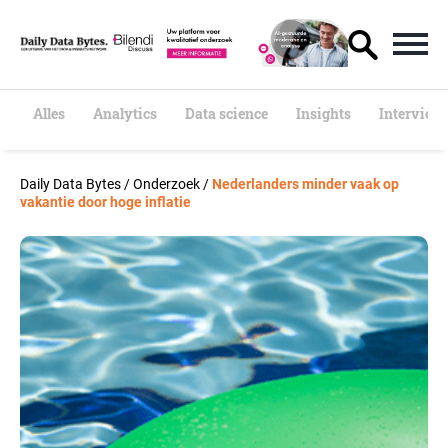
S
k
i
p
t
o
Alles
Analytics
Data science
Insights
Interview
c
o
n
Daily Data Bytes
/
Onderzoek
/
Nederlanders minder vaak op
t
vakantie door hoge inflatie
e
n
t