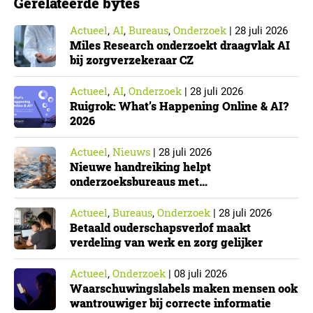
Gerelateerde bytes
Actueel
AI
Bureaus
Onderzoek
,
,
,
|
28 juli 2026
Miles Research onderzoekt draagvlak AI
bij zorgverzekeraar CZ
Actueel
AI
Onderzoek
,
,
|
28 juli 2026
Ruigrok: What’s Happening Online & AI?
2026
Actueel
Nieuws
,
|
28 juli 2026
Nieuwe handreiking helpt
onderzoeksbureaus met
Cyberbeveiligingswet
Actueel
Bureaus
Onderzoek
,
,
|
28 juli 2026
Betaald ouderschapsverlof maakt
verdeling van werk en zorg gelijker
Actueel
Onderzoek
,
|
08 juli 2026
Waarschuwingslabels maken mensen ook
wantrouwiger bij correcte informatie