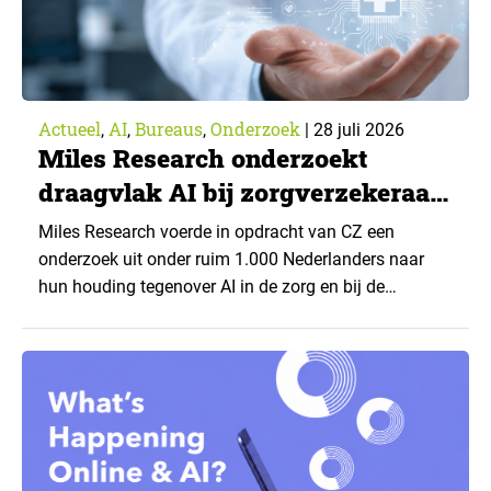
Actueel
AI
Bureaus
Onderzoek
,
,
,
|
28 juli 2026
Miles Research onderzoekt
draagvlak AI bij zorgverzekeraar
CZ
Miles Research voerde in opdracht van CZ een
onderzoek uit onder ruim 1.000 Nederlanders naar
hun houding tegenover AI in de zorg en bij de
zorgverzekeraar. De centrale vraag: onder welke
voorwaarden staan mensen open voor AI-
toepassingen, en waar trekken zij een grens? Dit
artikel is aangeleverd door kennispartner Miles
Research. ▼ De uitkomsten zijn…