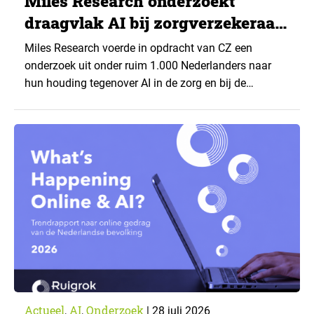
Miles Research onderzoekt
draagvlak AI bij zorgverzekeraar
CZ
Miles Research voerde in opdracht van CZ een
onderzoek uit onder ruim 1.000 Nederlanders naar
hun houding tegenover AI in de zorg en bij de
zorgverzekeraar. De centrale vraag: onder welke
voorwaarden staan mensen open voor AI-
toepassingen, en waar trekken zij een grens? Dit
artikel is aangeleverd door kennispartner Miles
Research. ▼ De uitkomsten zijn…
Actueel
AI
Onderzoek
,
,
|
28 juli 2026