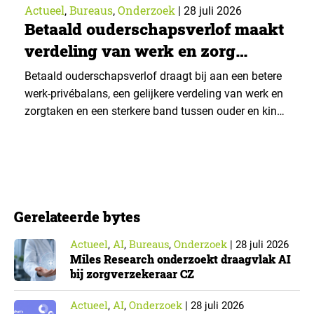
Actueel
Bureaus
Onderzoek
,
,
|
28 juli 2026
Betaald ouderschapsverlof maakt
verdeling van werk en zorg
gelijker
Betaald ouderschapsverlof draagt bij aan een betere
werk-privébalans, een gelijkere verdeling van werk en
zorgtaken en een sterkere band tussen ouder en kind.
Die effecten zijn het grootst wanneer vaders het
verlof opnemen. De regeling bereikt echter niet alle
ouders even goed. Vooral ouders met een sterke
positie op de arbeidsmarkt maken er gebruik van….
Gerelateerde bytes
Actueel
AI
Bureaus
Onderzoek
,
,
,
|
28 juli 2026
Miles Research onderzoekt draagvlak AI
bij zorgverzekeraar CZ
Actueel
AI
Onderzoek
,
,
|
28 juli 2026