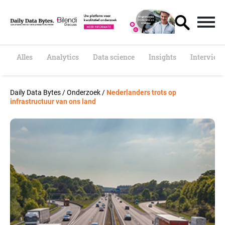
S
k
i
p
t
o
Alles
Analytics
Data science
Insights
Interview
c
o
n
Daily Data Bytes
/
Onderzoek
/
Nederlanders trots op
t
infrastructuur van ons land
e
n
t