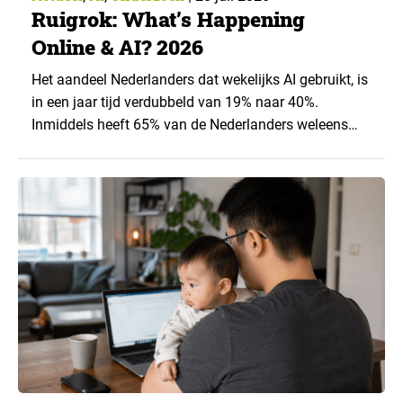
Ruigrok: What’s Happening
Online & AI? 2026
Het aandeel Nederlanders dat wekelijks AI gebruikt, is
in een jaar tijd verdubbeld van 19% naar 40%.
Inmiddels heeft 65% van de Nederlanders weleens
een generatieve AI-toepassing gebruikt, tegenover
43% een jaar eerder. Dat blijkt uit de nieuwste editie
van What’s Happening Online & AI? 2026, het
jaarlijkse trendrapport van Ruigrok onderzoek &
advies over…