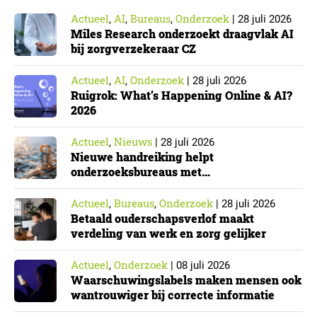
Actueel
AI
Bureaus
Onderzoek
,
,
,
|
28 juli 2026
Miles Research onderzoekt draagvlak AI
bij zorgverzekeraar CZ
Actueel
AI
Onderzoek
,
,
|
28 juli 2026
Ruigrok: What’s Happening Online & AI?
2026
Actueel
Nieuws
,
|
28 juli 2026
Nieuwe handreiking helpt
onderzoeksbureaus met
Cyberbeveiligingswet
Actueel
Bureaus
Onderzoek
,
,
|
28 juli 2026
Betaald ouderschapsverlof maakt
verdeling van werk en zorg gelijker
Actueel
Onderzoek
,
|
08 juli 2026
Waarschuwingslabels maken mensen ook
wantrouwiger bij correcte informatie