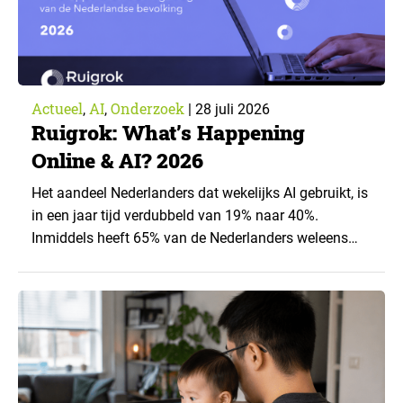
Actueel
AI
Onderzoek
,
,
|
28 juli 2026
Ruigrok: What’s Happening
Online & AI? 2026
Het aandeel Nederlanders dat wekelijks AI gebruikt, is
in een jaar tijd verdubbeld van 19% naar 40%.
Inmiddels heeft 65% van de Nederlanders weleens
een generatieve AI-toepassing gebruikt, tegenover
43% een jaar eerder. Dat blijkt uit de nieuwste editie
van What’s Happening Online & AI? 2026, het
jaarlijkse trendrapport van Ruigrok onderzoek &
advies over…