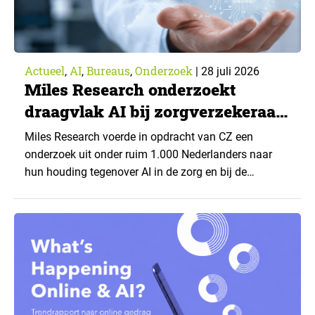
Actueel
AI
Bureaus
Onderzoek
,
,
,
|
28 juli 2026
Miles Research onderzoekt
draagvlak AI bij zorgverzekeraar
CZ
Miles Research voerde in opdracht van CZ een
onderzoek uit onder ruim 1.000 Nederlanders naar
hun houding tegenover AI in de zorg en bij de
zorgverzekeraar. De centrale vraag: onder welke
voorwaarden staan mensen open voor AI-
toepassingen, en waar trekken zij een grens? Dit
artikel is aangeleverd door kennispartner Miles
Research. ▼ De uitkomsten zijn…