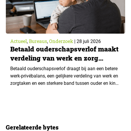
Actueel
Bureaus
Onderzoek
,
,
|
28 juli 2026
Betaald ouderschapsverlof maakt
verdeling van werk en zorg
gelijker
Betaald ouderschapsverlof draagt bij aan een betere
werk-privébalans, een gelijkere verdeling van werk en
zorgtaken en een sterkere band tussen ouder en kind.
Die effecten zijn het grootst wanneer vaders het
verlof opnemen. De regeling bereikt echter niet alle
ouders even goed. Vooral ouders met een sterke
positie op de arbeidsmarkt maken er gebruik van….
Gerelateerde bytes