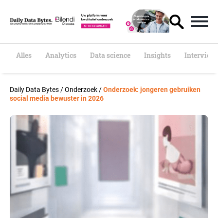
S
k
i
p
t
o
Alles
Analytics
Data science
Insights
Interview
c
o
n
Daily Data Bytes
/
Onderzoek
/
Onderzoek: jongeren gebruiken
t
social media bewuster in 2026
e
n
t