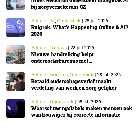
Miles Research onderzoekt draagvlak AI
bij zorgverzekeraar CZ
Actueel
AI
Onderzoek
,
,
|
28 juli 2026
Ruigrok: What’s Happening Online & AI?
2026
Actueel
Nieuws
,
|
28 juli 2026
Nieuwe handreiking helpt
onderzoeksbureaus met
Cyberbeveiligingswet
Actueel
Bureaus
Onderzoek
,
,
|
28 juli 2026
Betaald ouderschapsverlof maakt
verdeling van werk en zorg gelijker
Actueel
Onderzoek
,
|
08 juli 2026
Waarschuwingslabels maken mensen ook
wantrouwiger bij correcte informatie