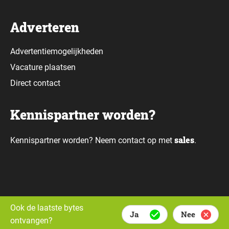
Adverteren
Advertentiemogelijkheden
Vacature plaatsen
Direct contact
Kennispartner worden?
sales
Kennispartner worden? Neem contact op met
.
Alle rechten voorbehouden © Daily Data Bytes 2026. Webdesign door
Ook de laatste bytes
Ja
Nee
Whello.
ontvangen?