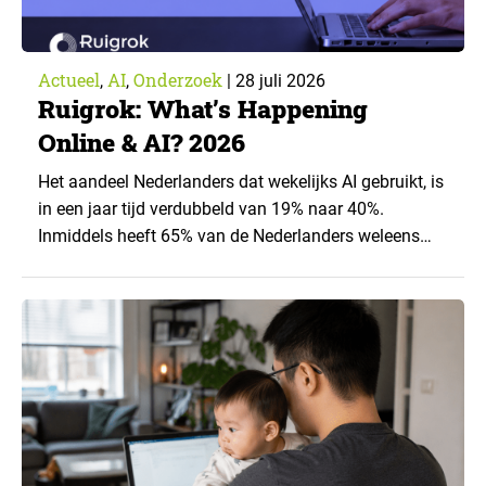
Actueel
AI
Onderzoek
,
,
|
28 juli 2026
Ruigrok: What’s Happening
Online & AI? 2026
Het aandeel Nederlanders dat wekelijks AI gebruikt, is
in een jaar tijd verdubbeld van 19% naar 40%.
Inmiddels heeft 65% van de Nederlanders weleens
een generatieve AI-toepassing gebruikt, tegenover
43% een jaar eerder. Dat blijkt uit de nieuwste editie
van What’s Happening Online & AI? 2026, het
jaarlijkse trendrapport van Ruigrok onderzoek &
advies over…