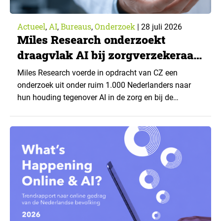
Actueel
AI
Bureaus
Onderzoek
,
,
,
|
28 juli 2026
Miles Research onderzoekt
draagvlak AI bij zorgverzekeraar
CZ
Miles Research voerde in opdracht van CZ een
onderzoek uit onder ruim 1.000 Nederlanders naar
hun houding tegenover AI in de zorg en bij de
zorgverzekeraar. De centrale vraag: onder welke
voorwaarden staan mensen open voor AI-
toepassingen, en waar trekken zij een grens? Dit
artikel is aangeleverd door kennispartner Miles
Research. ▼ De uitkomsten zijn…