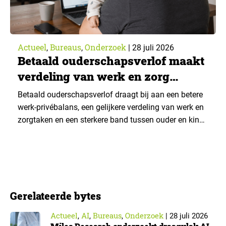
Actueel
Bureaus
Onderzoek
,
,
|
28 juli 2026
Betaald ouderschapsverlof maakt
verdeling van werk en zorg
gelijker
Betaald ouderschapsverlof draagt bij aan een betere
werk-privébalans, een gelijkere verdeling van werk en
zorgtaken en een sterkere band tussen ouder en kind.
Die effecten zijn het grootst wanneer vaders het
verlof opnemen. De regeling bereikt echter niet alle
ouders even goed. Vooral ouders met een sterke
positie op de arbeidsmarkt maken er gebruik van….
Gerelateerde bytes
Actueel
AI
Bureaus
Onderzoek
,
,
,
|
28 juli 2026