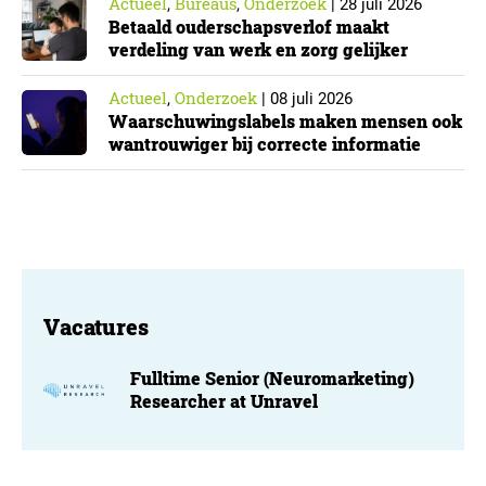
Actueel
Bureaus
Onderzoek
,
,
|
28 juli 2026
Betaald ouderschapsverlof maakt
verdeling van werk en zorg gelijker
Actueel
Onderzoek
,
|
08 juli 2026
Waarschuwingslabels maken mensen ook
wantrouwiger bij correcte informatie
Vacatures
Fulltime Senior (Neuromarketing)
Researcher at Unravel