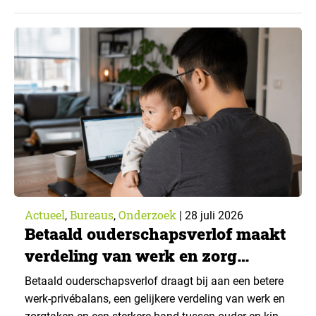
een generatieve AI-toepassing gebruikt, tegenover
43% een jaar eerder. Dat blijkt uit de nieuwste editie
van What’s Happening Online & AI? 2026, het
jaarlijkse trendrapport van Ruigrok onderzoek &
advies over…
Actueel
Bureaus
Onderzoek
,
,
|
28 juli 2026
Betaald ouderschapsverlof maakt
verdeling van werk en zorg
gelijker
Betaald ouderschapsverlof draagt bij aan een betere
werk-privébalans, een gelijkere verdeling van werk en