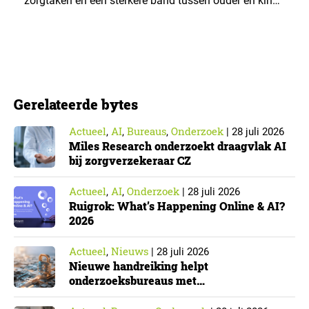
zorgtaken en een sterkere band tussen ouder en kind.
Die effecten zijn het grootst wanneer vaders het
verlof opnemen. De regeling bereikt echter niet alle
ouders even goed. Vooral ouders met een sterke
positie op de arbeidsmarkt maken er gebruik van….
Gerelateerde bytes
Actueel
AI
Bureaus
Onderzoek
,
,
,
|
28 juli 2026
Miles Research onderzoekt draagvlak AI
bij zorgverzekeraar CZ
Actueel
AI
Onderzoek
,
,
|
28 juli 2026
Ruigrok: What’s Happening Online & AI?
2026
Actueel
Nieuws
,
|
28 juli 2026
Nieuwe handreiking helpt
onderzoeksbureaus met
Cyberbeveiligingswet