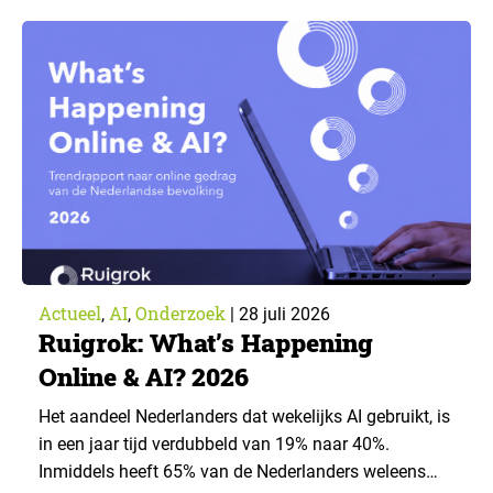
voorwaarden staan mensen open voor AI-
toepassingen, en waar trekken zij een grens? Dit
artikel is aangeleverd door kennispartner Miles
Research. ▼ De uitkomsten zijn…
Actueel
AI
Onderzoek
,
,
|
28 juli 2026
Ruigrok: What’s Happening
Online & AI? 2026
Het aandeel Nederlanders dat wekelijks AI gebruikt, is
in een jaar tijd verdubbeld van 19% naar 40%.
Inmiddels heeft 65% van de Nederlanders weleens