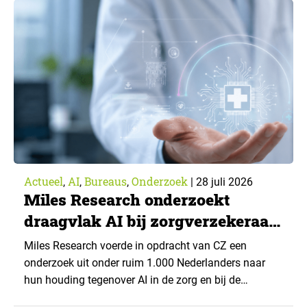
Actueel
AI
Bureaus
Onderzoek
,
,
,
|
28 juli 2026
Miles Research onderzoekt
draagvlak AI bij zorgverzekeraar
CZ
Miles Research voerde in opdracht van CZ een
onderzoek uit onder ruim 1.000 Nederlanders naar
hun houding tegenover AI in de zorg en bij de
zorgverzekeraar. De centrale vraag: onder welke