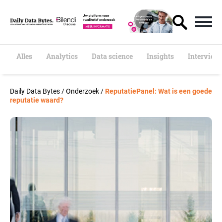
S
k
i
p
t
o
Alles
Analytics
Data science
Insights
Interview
c
o
n
Daily Data Bytes
/
Onderzoek
/
ReputatiePanel: Wat is een goede
t
reputatie waard?
e
n
t