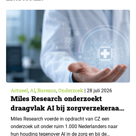
Actueel
AI
Bureaus
Onderzoek
,
,
,
|
28 juli 2026
Miles Research onderzoekt
draagvlak AI bij zorgverzekeraar
CZ
Miles Research voerde in opdracht van CZ een
onderzoek uit onder ruim 1.000 Nederlanders naar
hun houding tegenover AI in de zorg en bij de