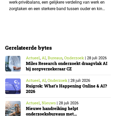
werk-privébalans, een gelijkere verdeling van werk en
zorgtaken en een sterkere band tussen ouder en kind.
Die effecten zijn het grootst wanneer vaders het
verlof opnemen. De regeling bereikt echter niet alle
ouders even goed. Vooral ouders met een sterke
positie op de arbeidsmarkt maken er gebruik van….
Gerelateerde bytes
Actueel
AI
Bureaus
Onderzoek
,
,
,
|
28 juli 2026
Miles Research onderzoekt draagvlak AI
bij zorgverzekeraar CZ
Actueel
AI
Onderzoek
,
,
|
28 juli 2026
Ruigrok: What’s Happening Online & AI?
2026
Actueel
Nieuws
,
|
28 juli 2026
Nieuwe handreiking helpt
onderzoeksbureaus met