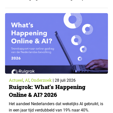
zorgverzekeraar. De centrale vraag: onder welke
voorwaarden staan mensen open voor AI-
toepassingen, en waar trekken zij een grens? Dit
artikel is aangeleverd door kennispartner Miles
Research. ▼ De uitkomsten zijn…
Actueel
AI
Onderzoek
,
,
|
28 juli 2026
Ruigrok: What’s Happening
Online & AI? 2026
Het aandeel Nederlanders dat wekelijks AI gebruikt, is
in een jaar tijd verdubbeld van 19% naar 40%.