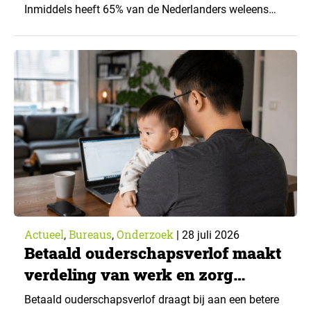
Inmiddels heeft 65% van de Nederlanders weleens
een generatieve AI-toepassing gebruikt, tegenover
43% een jaar eerder. Dat blijkt uit de nieuwste editie
van What’s Happening Online & AI? 2026, het
jaarlijkse trendrapport van Ruigrok onderzoek &
advies over…
Actueel
Bureaus
Onderzoek
,
,
|
28 juli 2026
Betaald ouderschapsverlof maakt
verdeling van werk en zorg
gelijker
Betaald ouderschapsverlof draagt bij aan een betere