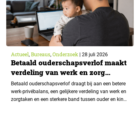
Actueel
Bureaus
Onderzoek
,
,
|
28 juli 2026
Betaald ouderschapsverlof maakt
verdeling van werk en zorg
gelijker
Betaald ouderschapsverlof draagt bij aan een betere
werk-privébalans, een gelijkere verdeling van werk en
zorgtaken en een sterkere band tussen ouder en kind.
Die effecten zijn het grootst wanneer vaders het
verlof opnemen. De regeling bereikt echter niet alle
ouders even goed. Vooral ouders met een sterke
positie op de arbeidsmarkt maken er gebruik van….