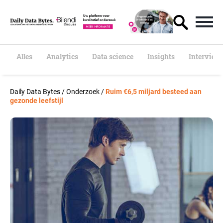
S
k
i
p
t
o
Alles
Analytics
Data science
Insights
Interview
c
o
n
Daily Data Bytes
/
Onderzoek
/
Ruim €6,5 miljard besteed aan
t
gezonde leefstijl
e
n
t