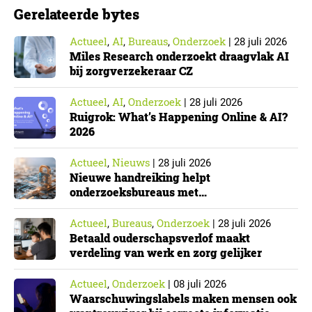
Gerelateerde bytes
Actueel
AI
Bureaus
Onderzoek
,
,
,
|
28 juli 2026
Miles Research onderzoekt draagvlak AI
bij zorgverzekeraar CZ
Actueel
AI
Onderzoek
,
,
|
28 juli 2026
Ruigrok: What’s Happening Online & AI?
2026
Actueel
Nieuws
,
|
28 juli 2026
Nieuwe handreiking helpt
onderzoeksbureaus met
Cyberbeveiligingswet
Actueel
Bureaus
Onderzoek
,
,
|
28 juli 2026
Betaald ouderschapsverlof maakt
verdeling van werk en zorg gelijker
Actueel
Onderzoek
,
|
08 juli 2026
Waarschuwingslabels maken mensen ook