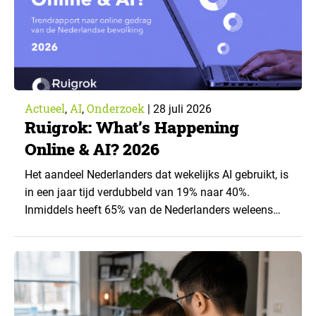
Actueel
AI
Onderzoek
,
,
|
28 juli 2026
Ruigrok: What’s Happening
Online & AI? 2026
Het aandeel Nederlanders dat wekelijks AI gebruikt, is
in een jaar tijd verdubbeld van 19% naar 40%.
Inmiddels heeft 65% van de Nederlanders weleens
een generatieve AI-toepassing gebruikt, tegenover
43% een jaar eerder. Dat blijkt uit de nieuwste editie
van What’s Happening Online & AI? 2026, het
jaarlijkse trendrapport van Ruigrok onderzoek &
advies over…