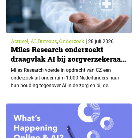
Actueel
AI
Bureaus
Onderzoek
,
,
,
|
28 juli 2026
Miles Research onderzoekt
draagvlak AI bij zorgverzekeraar
CZ
Miles Research voerde in opdracht van CZ een
onderzoek uit onder ruim 1.000 Nederlanders naar
hun houding tegenover AI in de zorg en bij de
zorgverzekeraar. De centrale vraag: onder welke
voorwaarden staan mensen open voor AI-
toepassingen, en waar trekken zij een grens? Dit
artikel is aangeleverd door kennispartner Miles
Research. ▼ De uitkomsten zijn…