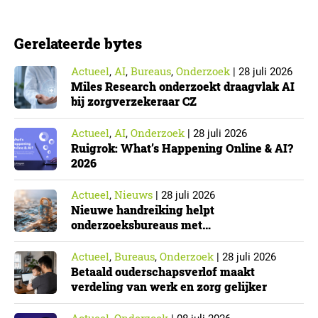
positie op de arbeidsmarkt maken er gebruik van….
Gerelateerde bytes
Actueel
AI
Bureaus
Onderzoek
,
,
,
|
28 juli 2026
Miles Research onderzoekt draagvlak AI
bij zorgverzekeraar CZ
Actueel
AI
Onderzoek
,
,
|
28 juli 2026
Ruigrok: What’s Happening Online & AI?
2026
Actueel
Nieuws
,
|
28 juli 2026
Nieuwe handreiking helpt
onderzoeksbureaus met
Cyberbeveiligingswet
Actueel
Bureaus
Onderzoek
,
,
|
28 juli 2026
Betaald ouderschapsverlof maakt
verdeling van werk en zorg gelijker