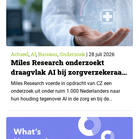
Actueel
AI
Bureaus
Onderzoek
,
,
,
|
28 juli 2026
Miles Research onderzoekt
draagvlak AI bij zorgverzekeraar
CZ
Miles Research voerde in opdracht van CZ een
onderzoek uit onder ruim 1.000 Nederlanders naar
hun houding tegenover AI in de zorg en bij de
zorgverzekeraar. De centrale vraag: onder welke
voorwaarden staan mensen open voor AI-
toepassingen, en waar trekken zij een grens? Dit
artikel is aangeleverd door kennispartner Miles
Research. ▼ De uitkomsten zijn…