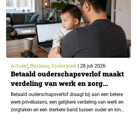
advies over…
Actueel
Bureaus
Onderzoek
,
,
|
28 juli 2026
Betaald ouderschapsverlof maakt
verdeling van werk en zorg
gelijker
Betaald ouderschapsverlof draagt bij aan een betere
werk-privébalans, een gelijkere verdeling van werk en
zorgtaken en een sterkere band tussen ouder en kind.
Die effecten zijn het grootst wanneer vaders het
verlof opnemen. De regeling bereikt echter niet alle
ouders even goed. Vooral ouders met een sterke