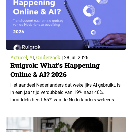
Actueel
AI
Onderzoek
,
,
|
28 juli 2026
Ruigrok: What’s Happening
Online & AI? 2026
Het aandeel Nederlanders dat wekelijks AI gebruikt, is
in een jaar tijd verdubbeld van 19% naar 40%.
Inmiddels heeft 65% van de Nederlanders weleens
een generatieve AI-toepassing gebruikt, tegenover
43% een jaar eerder. Dat blijkt uit de nieuwste editie
van What’s Happening Online & AI? 2026, het
jaarlijkse trendrapport van Ruigrok onderzoek &