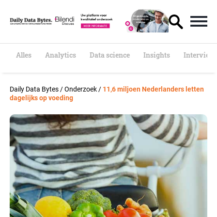
S
k
i
p
t
o
Alles
Analytics
Data science
Insights
Interview
c
o
n
Daily Data Bytes
/
Onderzoek
/
11,6 miljoen Nederlanders letten
t
dagelijks op voeding
e
n
t