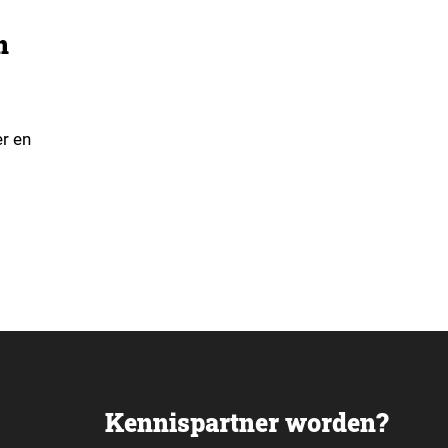
n
er en
terke
Kennispartner worden?