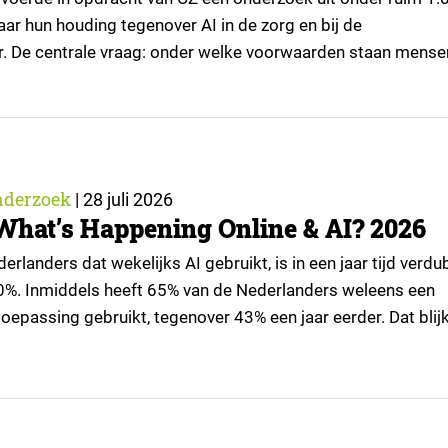
ar hun houding tegenover AI in de zorg en bij de
r. De centrale vraag: onder welke voorwaarden staan mense
passingen, en waar trekken zij een grens? Dit artikel is
or kennispartner Miles Research. ▼ De uitkomsten zijn…
nderzoek
|
28 juli 2026
What’s Happening Online & AI? 2026
rlanders dat wekelijks AI gebruikt, is in een jaar tijd verd
0%. Inmiddels heeft 65% van de Nederlanders weleens een
oepassing gebruikt, tegenover 43% een jaar eerder. Dat blijk
tie van What’s Happening Online & AI? 2026, het jaarlijkse
an Ruigrok onderzoek & advies over…