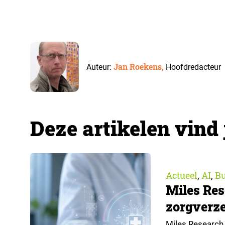
Jan Roekens,
Auteur:
Hoofdredacteur
Deze artikelen vind 
Actueel
AI
Bu
,
,
Miles Res
zorgverze
Miles Research 