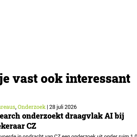
je vast ook interessant
reaus
Onderzoek
,
|
28 juli 2026
earch onderzoekt draagvlak AI bij
keraar CZ
voerde in opdracht van CZ een onderzoek uit onder ruim 1.