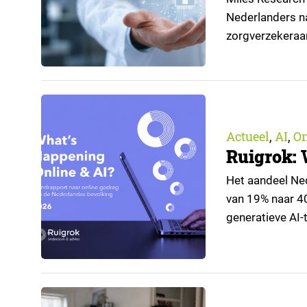
Nederlanders na
zorgverzekeraa
open voor AI-toe
aangeleverd do
Actueel
AI
O
,
,
Ruigrok: 
Het aandeel Nede
van 19% naar 4
generatieve AI-t
de nieuwste edi
trendrapport v