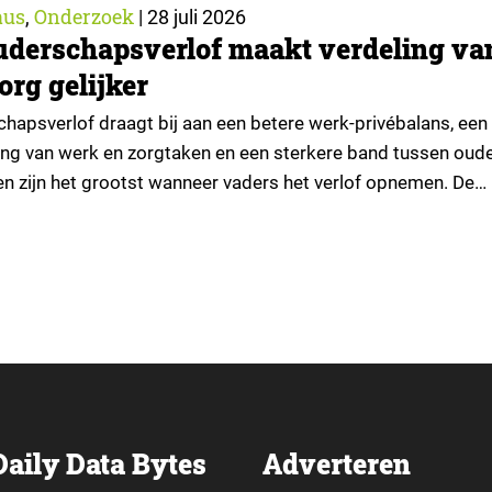
aus
Onderzoek
,
|
28 juli 2026
uderschapsverlof maakt verdeling va
org gelijker
hapsverlof draagt bij aan een betere werk-privébalans, een
ling van werk en zorgtaken en een sterkere band tussen oud
ten zijn het grootst wanneer vaders het verlof opnemen. De
t echter niet alle ouders even goed. Vooral ouders met een s
rbeidsmarkt maken er gebruik van….
Daily Data Bytes
Adverteren