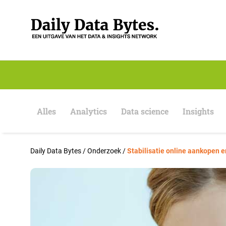
S
k
i
p
t
o
c
o
n
t
e
Alles
Analytics
Data science
Insights
n
t
Daily Data Bytes
/
Onderzoek
/
Stabilisatie online aankopen 