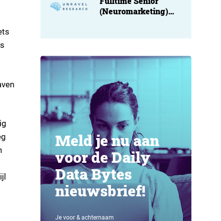
Fulltime Senior
(Neuromarketing)
Researcher at
Unravel
ets
es
aven
ig
Meld je nu aan
eg
n
voor de Daily
Data Bytes
jl
nieuwsbrief!
Je voor & achternaam