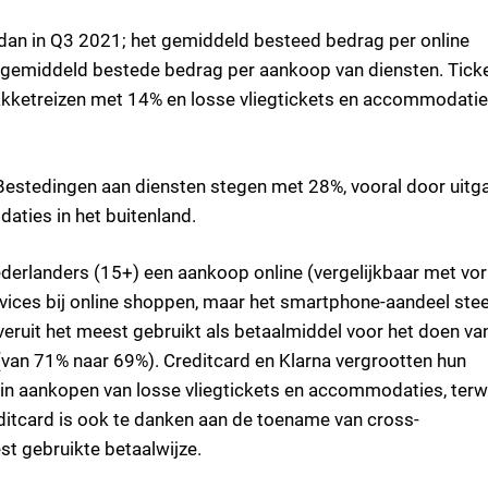
dan in Q3 2021; het gemiddeld besteed bedrag per online
 gemiddeld bestede bedrag per aankoop van diensten. Tick
akketreizen met 14% en losse vliegtickets en accommodati
Bestedingen aan diensten stegen met 28%, vooral door uitg
aties in het buitenland.
derlanders (15+) een aankoop online (vergelijkbaar met vor
evices bij online shoppen, maar het smartphone-aandeel ste
veruit het meest gebruikt als betaalmiddel voor het doen va
 (van 71% naar 69%). Creditcard en Klarna vergrootten hun
 in aankopen van losse vliegtickets en accommodaties, terwi
editcard is ook te danken aan de toename van cross-
t gebruikte betaalwijze.