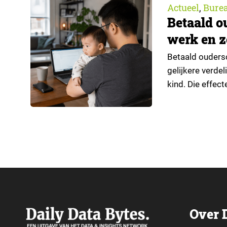
Actueel
Bure
,
Betaald o
werk en z
Betaald oudersc
gelijkere verde
kind. Die effec
regeling bereik
positie op de a
Over 