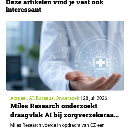
Deze artikelen vind je vast ook
interessant
Actueel
AI
Bureaus
Onderzoek
,
,
,
|
28 juli 2026
Miles Research onderzoekt
draagvlak AI bij zorgverzekeraar
CZ
Miles Research voerde in opdracht van CZ een