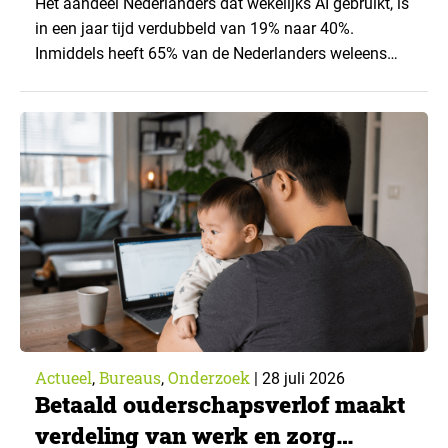
Het aandeel Nederlanders dat wekelijks AI gebruikt, is
in een jaar tijd verdubbeld van 19% naar 40%.
Inmiddels heeft 65% van de Nederlanders weleens
een generatieve AI-toepassing gebruikt, tegenover
43% een jaar eerder. Dat blijkt uit de nieuwste editie
van What’s Happening Online & AI? 2026, het
jaarlijkse trendrapport van Ruigrok onderzoek &
advies over…
Actueel
Bureaus
Onderzoek
,
,
|
28 juli 2026
Betaald ouderschapsverlof maakt
verdeling van werk en zorg