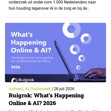
onderzoek uit onder ruim 1.000 Nederlanders naar
hun houding tegenover AI in de zorg en bij de
zorgverzekeraar. De centrale vraag: onder welke
voorwaarden staan mensen open voor AI-
toepassingen, en waar trekken zij een grens? Dit
artikel is aangeleverd door kennispartner Miles
Research. ▼ De uitkomsten zijn…
Actueel
AI
Onderzoek
,
,
|
28 juli 2026
Ruigrok: What’s Happening
Online & AI? 2026