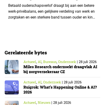
gelijker
Betaald ouderschapsverlof draagt bij aan een betere
werk-privébalans, een gelijkere verdeling van werk en
zorgtaken en een sterkere band tussen ouder en kind.
Die effecten zijn het grootst wanneer vaders het
verlof opnemen. De regeling bereikt echter niet alle
ouders even goed. Vooral ouders met een sterke
positie op de arbeidsmarkt maken er gebruik van….
Gerelateerde bytes
Actueel
AI
Bureaus
Onderzoek
,
,
,
|
28 juli 2026
Miles Research onderzoekt draagvlak AI
bij zorgverzekeraar CZ
Actueel
AI
Onderzoek
,
,
|
28 juli 2026
Ruigrok: What’s Happening Online & AI?
2026
Actueel
Nieuws
,
|
28 juli 2026