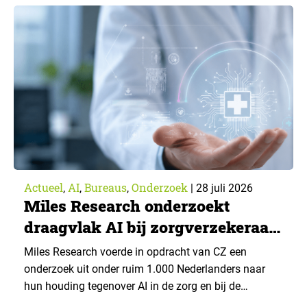
Actueel
AI
Bureaus
Onderzoek
,
,
,
|
28 juli 2026
Miles Research onderzoekt
draagvlak AI bij zorgverzekeraar
CZ
Miles Research voerde in opdracht van CZ een
onderzoek uit onder ruim 1.000 Nederlanders naar
hun houding tegenover AI in de zorg en bij de
zorgverzekeraar. De centrale vraag: onder welke