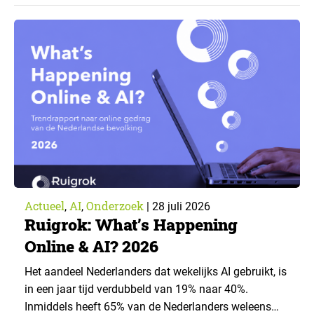
voorwaarden staan mensen open voor AI-
toepassingen, en waar trekken zij een grens? Dit
artikel is aangeleverd door kennispartner Miles
Research. ▼ De uitkomsten zijn…
Actueel
AI
Onderzoek
,
,
|
28 juli 2026
Ruigrok: What’s Happening
Online & AI? 2026
Het aandeel Nederlanders dat wekelijks AI gebruikt, is
in een jaar tijd verdubbeld van 19% naar 40%.
Inmiddels heeft 65% van de Nederlanders weleens