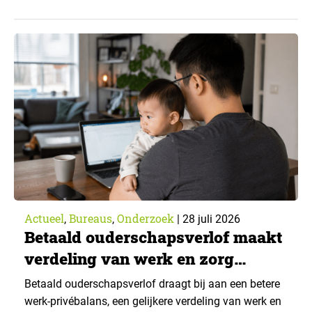
een generatieve AI-toepassing gebruikt, tegenover
43% een jaar eerder. Dat blijkt uit de nieuwste editie
van What’s Happening Online & AI? 2026, het
jaarlijkse trendrapport van Ruigrok onderzoek &
advies over…
Actueel
Bureaus
Onderzoek
,
,
|
28 juli 2026
Betaald ouderschapsverlof maakt
verdeling van werk en zorg
gelijker
Betaald ouderschapsverlof draagt bij aan een betere
werk-privébalans, een gelijkere verdeling van werk en