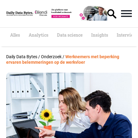
S
k
i
p
t
o
Alles
Analytics
Data science
Insights
Interview
c
o
n
Daily Data Bytes
/
Onderzoek
/
Werknemers met beperking
t
ervaren belemmeringen op de werkvloer
e
n
t