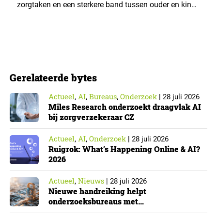
zorgtaken en een sterkere band tussen ouder en kind.
Die effecten zijn het grootst wanneer vaders het
verlof opnemen. De regeling bereikt echter niet alle
ouders even goed. Vooral ouders met een sterke
positie op de arbeidsmarkt maken er gebruik van….
Gerelateerde bytes
Actueel
AI
Bureaus
Onderzoek
,
,
,
|
28 juli 2026
Miles Research onderzoekt draagvlak AI
bij zorgverzekeraar CZ
Actueel
AI
Onderzoek
,
,
|
28 juli 2026
Ruigrok: What’s Happening Online & AI?
2026
Actueel
Nieuws
,
|
28 juli 2026
Nieuwe handreiking helpt
onderzoeksbureaus met
Cyberbeveiligingswet