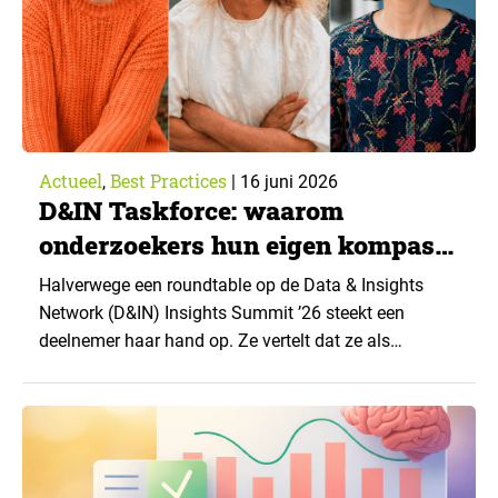
hetzelfde…
Actueel
Best Practices
,
|
16 juni 2026
D&IN Taskforce: waarom
onderzoekers hun eigen kompas
nodig hebben
Halverwege een roundtable op de Data & Insights
Network (D&IN) Insights Summit ’26 steekt een
deelnemer haar hand op. Ze vertelt dat ze als
marktonderzoeker werkt voor een zeer bekende
oliemaatschappij. Om haar heen valt het even stil.
Opgetrokken wenkbrauwen, een korte stilte. Tot ze
haar kant van het verhaal vertelt. Zonder olie rijdt er…