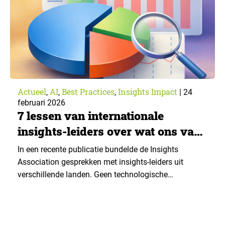
Actueel
AI
Best Practices
Insights Impact
,
,
,
|
24
februari 2026
7 lessen van internationale
insights-leiders over wat ons vak
nu mist
In een recente publicatie bundelde de Insights
Association gesprekken met insights-leiders uit
verschillende landen. Geen technologische
doorbraken of nieuwe dashboards, maar een
eerlijkere vraag: wat krijgt in het vak te weinig liefde?
Op basis van die gesprekken zetten wij zeven lessen
op een rij, vertaald naar de praktijk van data- en