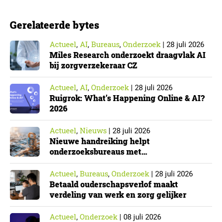
insightsprofessionals. ▼ Minder datapuntjes,…
Gerelateerde bytes
Actueel
AI
Bureaus
Onderzoek
,
,
,
|
28 juli 2026
Miles Research onderzoekt draagvlak AI
bij zorgverzekeraar CZ
Actueel
AI
Onderzoek
,
,
|
28 juli 2026
Ruigrok: What’s Happening Online & AI?
2026
Actueel
Nieuws
,
|
28 juli 2026
Nieuwe handreiking helpt
onderzoeksbureaus met
Cyberbeveiligingswet
Actueel
Bureaus
Onderzoek
,
,
|
28 juli 2026
Betaald ouderschapsverlof maakt
verdeling van werk en zorg gelijker
Actueel
Onderzoek
,
|
08 juli 2026