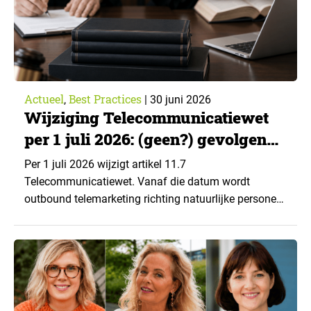
Actueel
Best Practices
,
|
30 juni 2026
Wijziging Telecommunicatiewet
per 1 juli 2026: (geen?) gevolgen
voor telefonisch marktonderzoek
Per 1 juli 2026 wijzigt artikel 11.7
Telecommunicatiewet. Vanaf die datum wordt
outbound telemarketing richting natuurlijke personen
verder beperkt. Commerciële telefonische benadering
is dan in beginsel alleen nog toegestaan wanneer de
betrokkene daarvoor voorafgaande toestemming
heeft gegeven. ▼ Voor marktonderzoek is het
belangrijk om deze wijziging goed te duiden.
Telefonisch marktonderzoek is namelijk niet