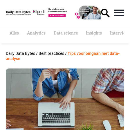
S
k
i
p
t
o
Alles
Analytics
Data science
Insights
Interview
c
o
n
Daily Data Bytes
/
Best practices
/
Tips voor omgaan met data-
t
analyse
e
n
t