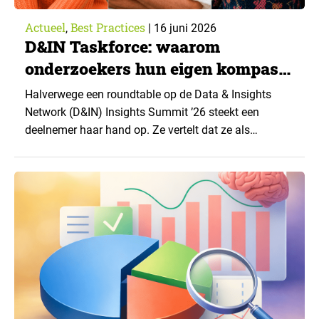
Actueel
Best Practices
,
|
16 juni 2026
D&IN Taskforce: waarom
onderzoekers hun eigen kompas
nodig hebben
Halverwege een roundtable op de Data & Insights
Network (D&IN) Insights Summit ’26 steekt een
deelnemer haar hand op. Ze vertelt dat ze als
marktonderzoeker werkt voor een zeer bekende
oliemaatschappij. Om haar heen valt het even stil.
Opgetrokken wenkbrauwen, een korte stilte. Tot ze
haar kant van het verhaal vertelt. Zonder olie rijdt er…