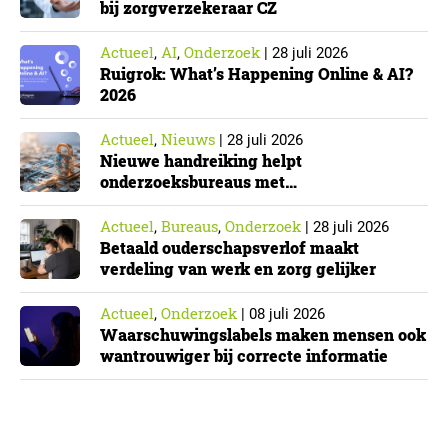
bij zorgverzekeraar CZ
Actueel
AI
Onderzoek
,
,
|
28 juli 2026
Ruigrok: What’s Happening Online & AI?
2026
Actueel
Nieuws
,
|
28 juli 2026
Nieuwe handreiking helpt
onderzoeksbureaus met
Cyberbeveiligingswet
Actueel
Bureaus
Onderzoek
,
,
|
28 juli 2026
Betaald ouderschapsverlof maakt
verdeling van werk en zorg gelijker
Actueel
Onderzoek
,
|
08 juli 2026
Waarschuwingslabels maken mensen ook
wantrouwiger bij correcte informatie