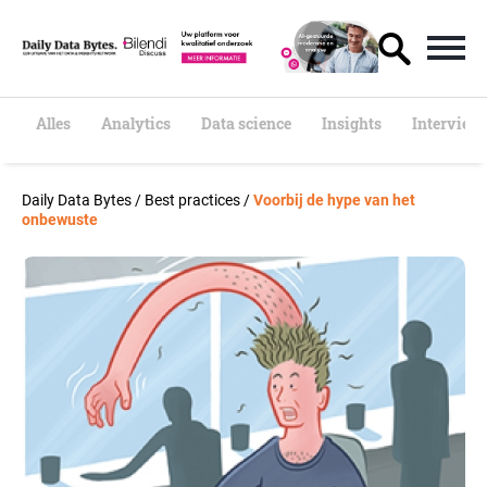
S
k
i
p
t
o
Alles
Analytics
Data science
Insights
Interview
c
o
n
Daily Data Bytes
/
Best practices
/
Voorbij de hype van het
t
onbewuste
e
n
t