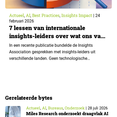
Actueel
AI
Best Practices
Insights Impact
,
,
,
|
24
februari 2026
7 lessen van internationale
insights-leiders over wat ons vak
nu mist
In een recente publicatie bundelde de Insights
Association gesprekken met insights-leiders uit
verschillende landen. Geen technologische
doorbraken of nieuwe dashboards, maar een
eerlijkere vraag: wat krijgt in het vak te weinig liefde?
Op basis van die gesprekken zetten wij zeven lessen
op een rij, vertaald naar de praktijk van data- en
insightsprofessionals. ▼ Minder datapuntjes,…
Gerelateerde bytes
Actueel
AI
Bureaus
Onderzoek
,
,
,
|
28 juli 2026
Miles Research onderzoekt draagvlak AI