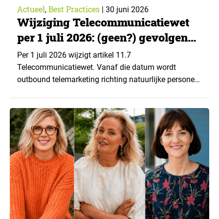
Actueel
Best Practices
,
|
30 juni 2026
Wijziging Telecommunicatiewet
per 1 juli 2026: (geen?) gevolgen
voor telefonisch marktonderzoek
Per 1 juli 2026 wijzigt artikel 11.7
Telecommunicatiewet. Vanaf die datum wordt
outbound telemarketing richting natuurlijke personen
verder beperkt. Commerciële telefonische benadering
is dan in beginsel alleen nog toegestaan wanneer de
betrokkene daarvoor voorafgaande toestemming
heeft gegeven. ▼ Voor marktonderzoek is het
belangrijk om deze wijziging goed te duiden.
Telefonisch marktonderzoek is namelijk niet
hetzelfde…