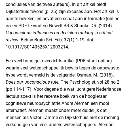
conclusies van de twee auteurs). In dit artikel biedt
Dijksterhuis tevens (p. 25) zijn excuses aan. Het artikel is
aan te bevelen, en bevat een schat aan informatie (online
is een PDF te vinden).
Newell BR & Shanks DR. (2014).
Unconscious influences on decision making: a critical
review
. Behav Brain Sci. Feb; 37(1):1-19. doi:
10.1017/S0140525X12003214.
Een veel bondiger overzichtsartikel (PDF staat online)
waarin veel wetenschappelijk bewijs tegen de onbewuste
hype wordt vermeld is de volgende:
Osman, M. (2015).
Does our unconscious rule.
The Psychologist, vol 28 no 2
(pp 114-117).
Voor degene die wat luchtigere Nederlandse
lectuur zoekt is het recente boek van de hoogleraar
cognitieve neuropsychiatrie Andre Aleman een mooi
alternatief. Aleman maakt onder meer duidelijk dat
mensen als Victor Lamme en Dijksterhuis niet de mening
verkondigen van veel andere wetenschappers. Aleman