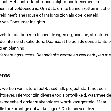
act. Het aantal databronnen blijft maar toenemen en
leen niet voldoende is. Om data om te kunnen zetten in actie, 
reld heeft The House of Insights zich als doel gesteld
n van Consumer Insights.
elf te positioneren binnen de eigen organisatie, structuren
e interne stakeholders. Daarnaast helpen de consultants bi
g en planning.
 ondernemingssucces. Desondanks worstelen veel bedrijven me
ents
 werken van nature fact-based. Elk project start met een
achtgever. Hiervoor zijn diverse tools ontwikkeld, waarmee de
tevredenheid onder stakeholders wordt vastgesteld. Maar
r alle toekomstige ontwikkelingen? Op basis van deze