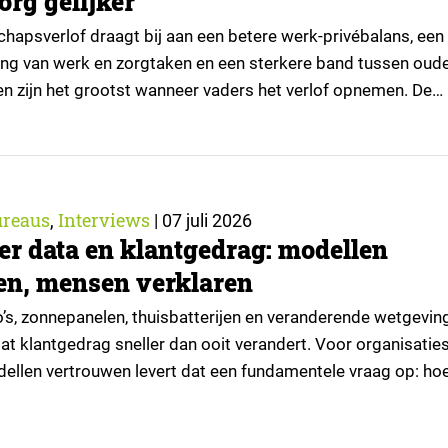
org gelijker
hapsverlof draagt bij aan een betere werk-privébalans, een
ling van werk en zorgtaken en een sterkere band tussen oud
ten zijn het grootst wanneer vaders het verlof opnemen. De
t echter niet alle ouders even goed. Vooral ouders met een s
rbeidsmarkt maken er gebruik van….
reaus
Interviews
,
|
07 juli 2026
er data en klantgedrag: modellen
en, mensen verklaren
o’s, zonnepanelen, thuisbatterijen en veranderende wetgevin
at klantgedrag sneller dan ooit verandert. Voor organisaties
llen vertrouwen levert dat een fundamentele vraag op: hoe 
t klanten doen wanneer de werkelijkheid voortdurend versch
en ze het antwoord in een combinatie van data, AI en