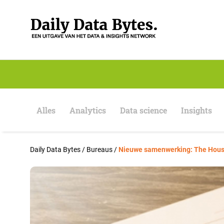
S
k
i
p
t
o
c
o
n
t
e
Alles
Analytics
Data science
Insights
n
t
Daily Data Bytes
/
Bureaus
/
Nieuwe samenwerking: The House