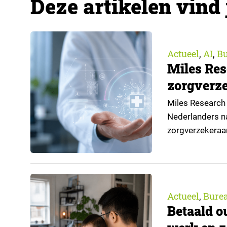
Deze artikelen vind 
Actueel
AI
Bu
,
,
Miles Res
zorgverze
Miles Research 
Nederlanders na
zorgverzekeraa
open voor AI-toe
aangeleverd do
Actueel
Bure
,
Betaald o