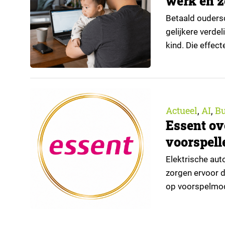
werk en z
Betaald oudersc
gelijkere verde
kind. Die effec
regeling bereik
positie op de a
Actueel
AI
Bu
,
,
Essent ov
voorspell
Elektrische aut
zorgen ervoor d
op voorspelmode
je begrijpen wa
Bij Essent zoek