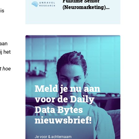
Fulltime Senior
(Neuromarketing)
is
Researcher at
Unravel
 aan
j het
t hoe
Meld je nu aan
voor de Daily
Data Bytes
nieuwsbrief!
Je voor & achternaam