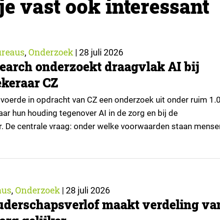
je vast ook interessant
reaus
Onderzoek
,
|
28 juli 2026
earch onderzoekt draagvlak AI bij
keraar CZ
voerde in opdracht van CZ een onderzoek uit onder ruim 1.
ar hun houding tegenover AI in de zorg en bij de
r. De centrale vraag: onder welke voorwaarden staan mense
passingen, en waar trekken zij een grens? Dit artikel is
or kennispartner Miles Research. ▼ De uitkomsten zijn…
aus
Onderzoek
,
|
28 juli 2026
uderschapsverlof maakt verdeling va