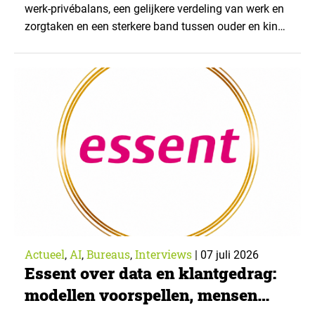
werk-privébalans, een gelijkere verdeling van werk en
zorgtaken en een sterkere band tussen ouder en kind.
Die effecten zijn het grootst wanneer vaders het
verlof opnemen. De regeling bereikt echter niet alle
ouders even goed. Vooral ouders met een sterke
positie op de arbeidsmarkt maken er gebruik van….
Actueel
AI
Bureaus
Interviews
,
,
,
|
07 juli 2026
Essent over data en klantgedrag:
modellen voorspellen, mensen