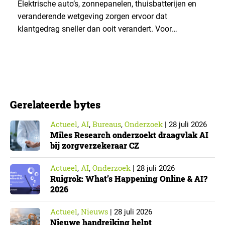
verklaren
Elektrische auto’s, zonnepanelen, thuisbatterijen en
veranderende wetgeving zorgen ervoor dat
klantgedrag sneller dan ooit verandert. Voor
organisaties die op voorspelmodellen vertrouwen
levert dat een fundamentele vraag op: hoe blijf je
begrijpen wat klanten doen wanneer de werkelijkheid
voortdurend verschuift? Bij Essent zoeken ze het
antwoord in een combinatie van data, AI en
Gerelateerde bytes
klantonderzoek. Voor dit…
Actueel
AI
Bureaus
Onderzoek
,
,
,
|
28 juli 2026
Miles Research onderzoekt draagvlak AI
bij zorgverzekeraar CZ
Actueel
AI
Onderzoek
,
,
|
28 juli 2026
Ruigrok: What’s Happening Online & AI?
2026
Actueel
Nieuws
,
|
28 juli 2026
Nieuwe handreiking helpt