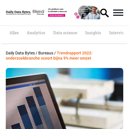
S
k
i
p
t
o
Alles
Analytics
Data science
Insights
Interview
c
o
n
Daily Data Bytes
/
Bureaus
/
Trendrapport 2022:
t
onderzoekbranche scoort bijna 9% meer omzet
e
n
t