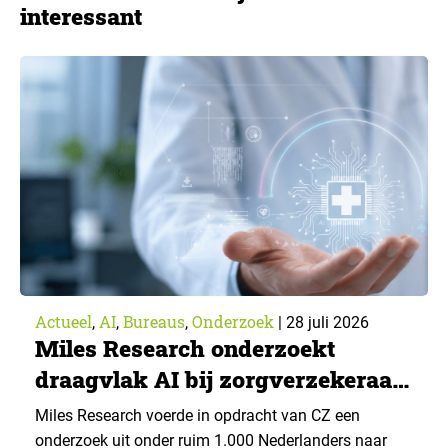
interessant
Actueel
AI
Bureaus
Onderzoek
,
,
,
|
28 juli 2026
Miles Research onderzoekt
draagvlak AI bij zorgverzekeraar
CZ
Miles Research voerde in opdracht van CZ een
onderzoek uit onder ruim 1.000 Nederlanders naar