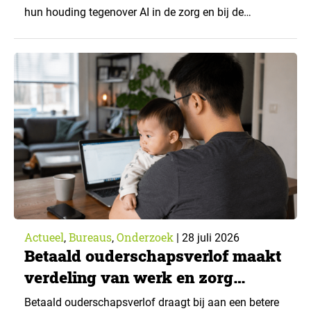
hun houding tegenover AI in de zorg en bij de
zorgverzekeraar. De centrale vraag: onder welke
voorwaarden staan mensen open voor AI-
toepassingen, en waar trekken zij een grens? Dit
artikel is aangeleverd door kennispartner Miles
Research. ▼ De uitkomsten zijn…
Actueel
Bureaus
Onderzoek
,
,
|
28 juli 2026
Betaald ouderschapsverlof maakt
verdeling van werk en zorg
gelijker
Betaald ouderschapsverlof draagt bij aan een betere