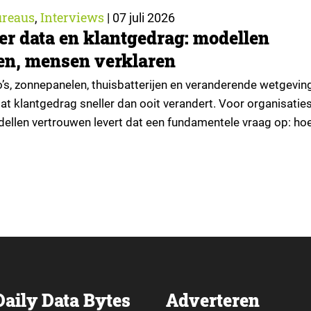
reaus
Interviews
,
|
07 juli 2026
er data en klantgedrag: modellen
en, mensen verklaren
o’s, zonnepanelen, thuisbatterijen en veranderende wetgevin
at klantgedrag sneller dan ooit verandert. Voor organisaties
llen vertrouwen levert dat een fundamentele vraag op: hoe 
t klanten doen wanneer de werkelijkheid voortdurend versch
en ze het antwoord in een combinatie van data, AI en
. Voor dit…
Daily Data Bytes
Adverteren