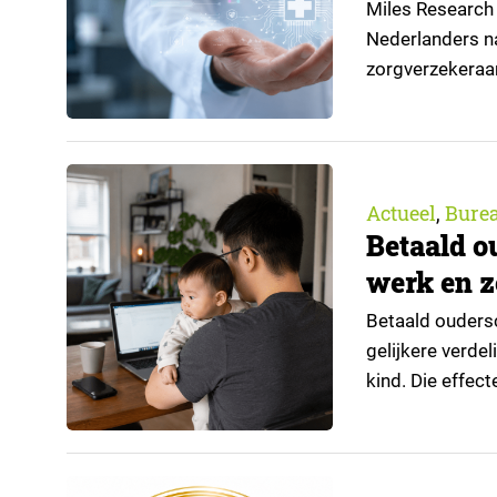
Miles Research 
Nederlanders na
zorgverzekeraa
open voor AI-toe
aangeleverd do
Actueel
Bure
,
Betaald o
werk en z
Betaald oudersc
gelijkere verde
kind. Die effec
regeling bereik
positie op de a