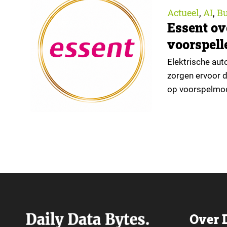
Actueel
AI
Bu
,
,
Essent ov
voorspell
Elektrische aut
zorgen ervoor d
op voorspelmode
je begrijpen wa
Bij Essent zoek
klantonderzoek
Over 