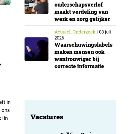
ouderschapsverlof
maakt verdeling van
werk en zorg gelijker
Actueel
Onderzoek
,
|
08 juli
2026
Waarschuwingslabels
maken mensen ook
wantrouwiger bij
e
correcte informatie
ft in
e ons
Vacatures
i in