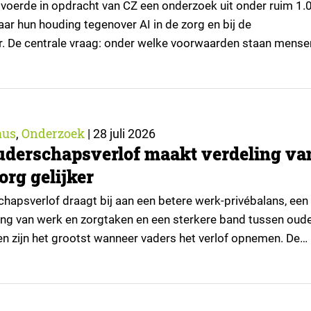
voerde in opdracht van CZ een onderzoek uit onder ruim 1.
ar hun houding tegenover AI in de zorg en bij de
r. De centrale vraag: onder welke voorwaarden staan mense
passingen, en waar trekken zij een grens? Dit artikel is
or kennispartner Miles Research. ▼ De uitkomsten zijn…
aus
Onderzoek
,
|
28 juli 2026
uderschapsverlof maakt verdeling va
org gelijker
hapsverlof draagt bij aan een betere werk-privébalans, een
ling van werk en zorgtaken en een sterkere band tussen oud
ten zijn het grootst wanneer vaders het verlof opnemen. De
t echter niet alle ouders even goed. Vooral ouders met een s
rbeidsmarkt maken er gebruik van….