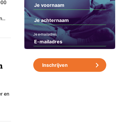
000
n
Je e-mailadres
n
er en
terke