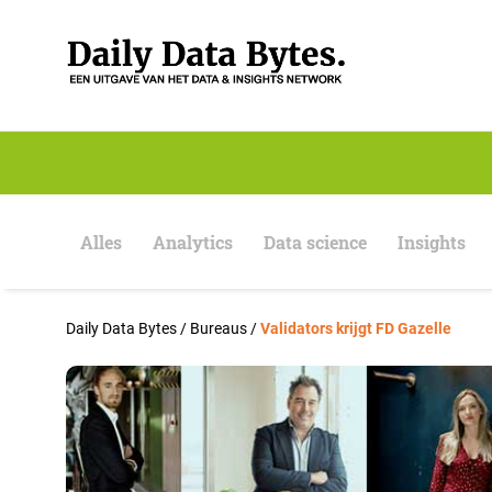
S
k
i
p
t
o
c
o
n
t
e
Alles
Analytics
Data science
Insights
n
t
Daily Data Bytes
/
Bureaus
/
Validators krijgt FD Gazelle