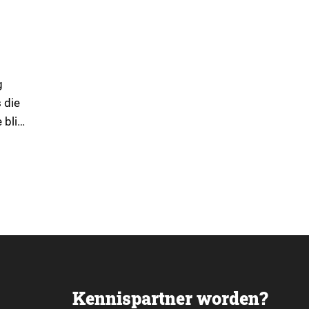
g
 die
blijf
uift?
Kennispartner worden?