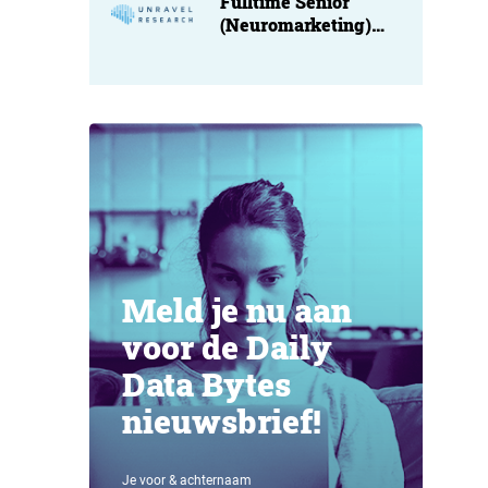
Fulltime Senior
(Neuromarketing)
Researcher at
Unravel
Meld je nu aan
voor de Daily
Data Bytes
nieuwsbrief!
Je voor & achternaam