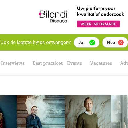
Ook de laatste bytes ontvangen?
Ja
Nee
Interviews
Best practices
Events
Vacatures
Adv