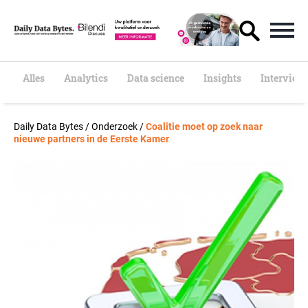
S
k
i
p
t
o
Alles
Analytics
Data science
Insights
Interview
c
o
n
Daily Data Bytes
/
Onderzoek
/
Coalitie moet op zoek naar
t
nieuwe partners in de Eerste Kamer
e
n
t