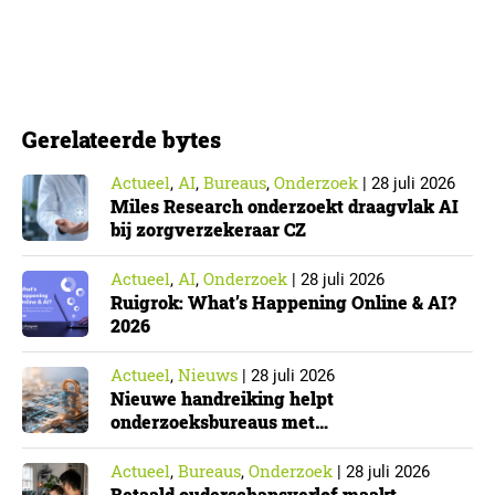
Die effecten zijn het grootst wanneer vaders het
verlof opnemen. De regeling bereikt echter niet alle
ouders even goed. Vooral ouders met een sterke
positie op de arbeidsmarkt maken er gebruik van….
Gerelateerde bytes
Actueel
AI
Bureaus
Onderzoek
,
,
,
|
28 juli 2026
Miles Research onderzoekt draagvlak AI
bij zorgverzekeraar CZ
Actueel
AI
Onderzoek
,
,
|
28 juli 2026
Ruigrok: What’s Happening Online & AI?
2026
Actueel
Nieuws
,
|
28 juli 2026
Nieuwe handreiking helpt
onderzoeksbureaus met
Cyberbeveiligingswet
Actueel
Bureaus
Onderzoek
,
,
|
28 juli 2026
Betaald ouderschapsverlof maakt