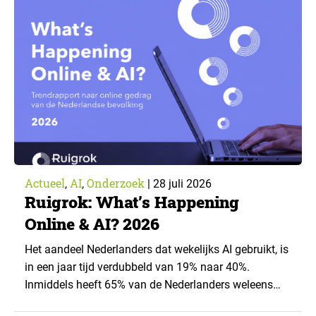
toepassingen, en waar trekken zij een grens? Dit
artikel is aangeleverd door kennispartner Miles
Research. ▼ De uitkomsten zijn…
Actueel
AI
Onderzoek
,
,
|
28 juli 2026
Ruigrok: What’s Happening
Online & AI? 2026
Het aandeel Nederlanders dat wekelijks AI gebruikt, is
in een jaar tijd verdubbeld van 19% naar 40%.
Inmiddels heeft 65% van de Nederlanders weleens
een generatieve AI-toepassing gebruikt, tegenover