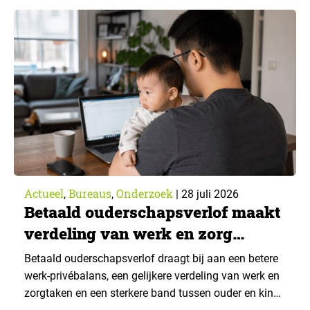
43% een jaar eerder. Dat blijkt uit de nieuwste editie
van What’s Happening Online & AI? 2026, het
jaarlijkse trendrapport van Ruigrok onderzoek &
advies over…
Actueel
Bureaus
Onderzoek
,
,
|
28 juli 2026
Betaald ouderschapsverlof maakt
verdeling van werk en zorg
gelijker
Betaald ouderschapsverlof draagt bij aan een betere
werk-privébalans, een gelijkere verdeling van werk en
zorgtaken en een sterkere band tussen ouder en kind.