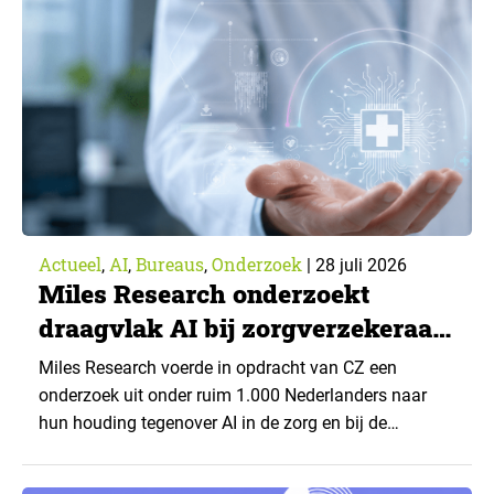
Actueel
AI
Bureaus
Onderzoek
,
,
,
|
28 juli 2026
Miles Research onderzoekt
draagvlak AI bij zorgverzekeraar
CZ
Miles Research voerde in opdracht van CZ een
onderzoek uit onder ruim 1.000 Nederlanders naar
hun houding tegenover AI in de zorg en bij de
zorgverzekeraar. De centrale vraag: onder welke
voorwaarden staan mensen open voor AI-