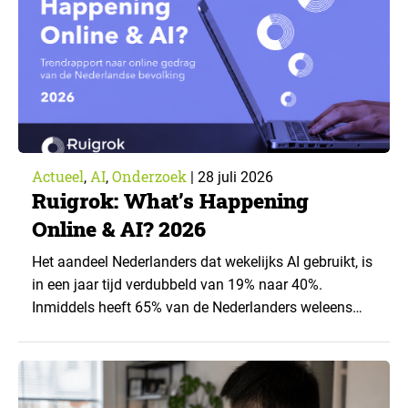
Actueel
AI
Onderzoek
,
,
|
28 juli 2026
Ruigrok: What’s Happening
Online & AI? 2026
Het aandeel Nederlanders dat wekelijks AI gebruikt, is
in een jaar tijd verdubbeld van 19% naar 40%.
Inmiddels heeft 65% van de Nederlanders weleens
een generatieve AI-toepassing gebruikt, tegenover
43% een jaar eerder. Dat blijkt uit de nieuwste editie
van What’s Happening Online & AI? 2026, het
jaarlijkse trendrapport van Ruigrok onderzoek &