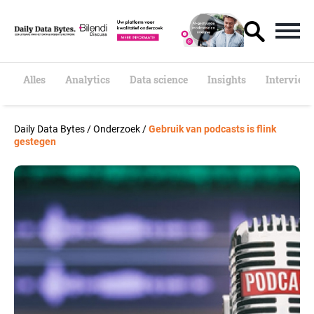
S
k
i
p
t
o
Alles
Analytics
Data science
Insights
Interview
c
o
n
Daily Data Bytes
/
Onderzoek
/
Gebruik van podcasts is flink
t
gestegen
e
n
t