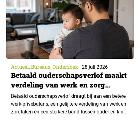
advies over…
Actueel
Bureaus
Onderzoek
,
,
|
28 juli 2026
Betaald ouderschapsverlof maakt
verdeling van werk en zorg
gelijker
Betaald ouderschapsverlof draagt bij aan een betere
werk-privébalans, een gelijkere verdeling van werk en
zorgtaken en een sterkere band tussen ouder en kind.
Die effecten zijn het grootst wanneer vaders het
verlof opnemen. De regeling bereikt echter niet alle
ouders even goed. Vooral ouders met een sterke