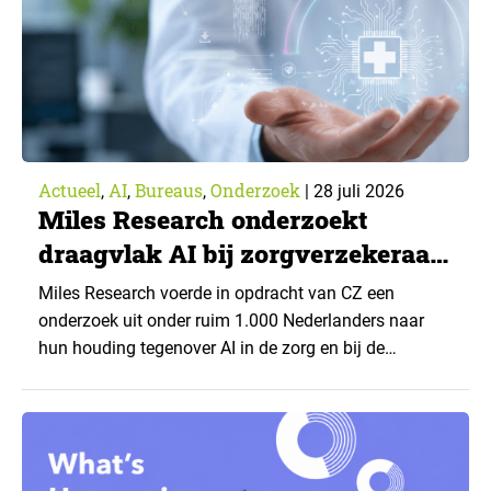
Actueel
AI
Bureaus
Onderzoek
,
,
,
|
28 juli 2026
Miles Research onderzoekt
draagvlak AI bij zorgverzekeraar
CZ
Miles Research voerde in opdracht van CZ een
onderzoek uit onder ruim 1.000 Nederlanders naar
hun houding tegenover AI in de zorg en bij de
zorgverzekeraar. De centrale vraag: onder welke
voorwaarden staan mensen open voor AI-
toepassingen, en waar trekken zij een grens? Dit
artikel is aangeleverd door kennispartner Miles
Research. ▼ De uitkomsten zijn…