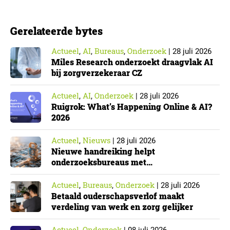
positie op de arbeidsmarkt maken er gebruik van….
Gerelateerde bytes
Actueel
AI
Bureaus
Onderzoek
,
,
,
|
28 juli 2026
Miles Research onderzoekt draagvlak AI
bij zorgverzekeraar CZ
Actueel
AI
Onderzoek
,
,
|
28 juli 2026
Ruigrok: What’s Happening Online & AI?
2026
Actueel
Nieuws
,
|
28 juli 2026
Nieuwe handreiking helpt
onderzoeksbureaus met
Cyberbeveiligingswet
Actueel
Bureaus
Onderzoek
,
,
|
28 juli 2026
Betaald ouderschapsverlof maakt
verdeling van werk en zorg gelijker
Actueel
Onderzoek