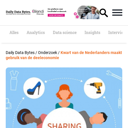
S
k
i
p
t
o
Alles
Analytics
Data science
Insights
Interview
c
o
n
Daily Data Bytes
/
Onderzoek
/
Kwart van de Nederlanders maakt
t
gebruik van de deeleconomie
e
n
t