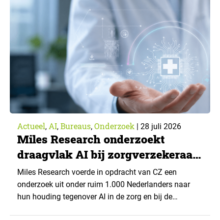
Actueel
AI
Bureaus
Onderzoek
,
,
,
|
28 juli 2026
Miles Research onderzoekt
draagvlak AI bij zorgverzekeraar
CZ
Miles Research voerde in opdracht van CZ een
onderzoek uit onder ruim 1.000 Nederlanders naar
hun houding tegenover AI in de zorg en bij de
zorgverzekeraar. De centrale vraag: onder welke