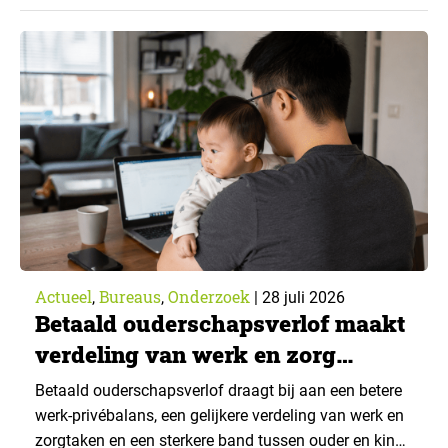
43% een jaar eerder. Dat blijkt uit de nieuwste editie
van What’s Happening Online & AI? 2026, het
jaarlijkse trendrapport van Ruigrok onderzoek &
advies over…
Actueel
Bureaus
Onderzoek
,
,
|
28 juli 2026
Betaald ouderschapsverlof maakt
verdeling van werk en zorg
gelijker
Betaald ouderschapsverlof draagt bij aan een betere
werk-privébalans, een gelijkere verdeling van werk en
zorgtaken en een sterkere band tussen ouder en kind.