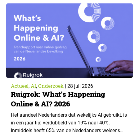
voorwaarden staan mensen open voor AI-
toepassingen, en waar trekken zij een grens? Dit
artikel is aangeleverd door kennispartner Miles
Research. ▼ De uitkomsten zijn…
Actueel
AI
Onderzoek
,
,
|
28 juli 2026
Ruigrok: What’s Happening
Online & AI? 2026
Het aandeel Nederlanders dat wekelijks AI gebruikt, is
in een jaar tijd verdubbeld van 19% naar 40%.
Inmiddels heeft 65% van de Nederlanders weleens
een generatieve AI-toepassing gebruikt, tegenover