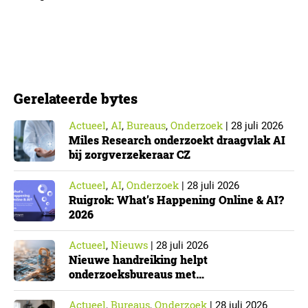
Die effecten zijn het grootst wanneer vaders het
verlof opnemen. De regeling bereikt echter niet alle
ouders even goed. Vooral ouders met een sterke
positie op de arbeidsmarkt maken er gebruik van….
Gerelateerde bytes
Actueel
AI
Bureaus
Onderzoek
,
,
,
|
28 juli 2026
Miles Research onderzoekt draagvlak AI
bij zorgverzekeraar CZ
Actueel
AI
Onderzoek
,
,
|
28 juli 2026
Ruigrok: What’s Happening Online & AI?
2026
Actueel
Nieuws
,
|
28 juli 2026
Nieuwe handreiking helpt
onderzoeksbureaus met
Cyberbeveiligingswet
Actueel
Bureaus
Onderzoek
,
,
|
28 juli 2026