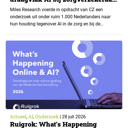
CZ
Miles Research voerde in opdracht van CZ een
onderzoek uit onder ruim 1.000 Nederlanders naar
hun houding tegenover AI in de zorg en bij de
zorgverzekeraar. De centrale vraag: onder welke
voorwaarden staan mensen open voor AI-
toepassingen, en waar trekken zij een grens? Dit
artikel is aangeleverd door kennispartner Miles
Research. ▼ De uitkomsten zijn…
Actueel
AI
Onderzoek
,
,
|
28 juli 2026
Ruigrok: What’s Happening