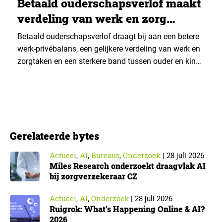
Betaald ouderschapsverlof maakt
verdeling van werk en zorg
gelijker
Betaald ouderschapsverlof draagt bij aan een betere
werk-privébalans, een gelijkere verdeling van werk en
zorgtaken en een sterkere band tussen ouder en kind.
Die effecten zijn het grootst wanneer vaders het
verlof opnemen. De regeling bereikt echter niet alle
ouders even goed. Vooral ouders met een sterke
positie op de arbeidsmarkt maken er gebruik van….
Gerelateerde bytes
Actueel
AI
Bureaus
Onderzoek
,
,
,
|
28 juli 2026
Miles Research onderzoekt draagvlak AI
bij zorgverzekeraar CZ
Actueel
AI
Onderzoek
,
,
|
28 juli 2026
Ruigrok: What’s Happening Online & AI?
2026