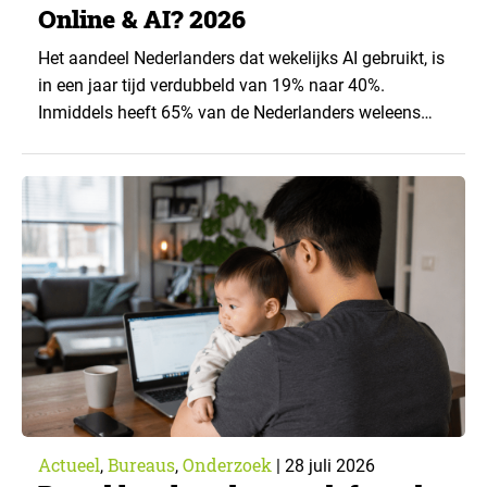
Online & AI? 2026
Het aandeel Nederlanders dat wekelijks AI gebruikt, is
in een jaar tijd verdubbeld van 19% naar 40%.
Inmiddels heeft 65% van de Nederlanders weleens
een generatieve AI-toepassing gebruikt, tegenover
43% een jaar eerder. Dat blijkt uit de nieuwste editie
van What’s Happening Online & AI? 2026, het
jaarlijkse trendrapport van Ruigrok onderzoek &
advies over…
Actueel
Bureaus
Onderzoek
,
,
|
28 juli 2026