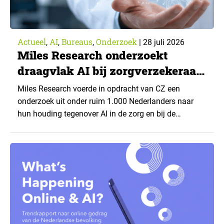
Actueel
AI
Bureaus
Onderzoek
,
,
,
|
28 juli 2026
Miles Research onderzoekt
draagvlak AI bij zorgverzekeraar
CZ
Miles Research voerde in opdracht van CZ een
onderzoek uit onder ruim 1.000 Nederlanders naar
hun houding tegenover AI in de zorg en bij de
zorgverzekeraar. De centrale vraag: onder welke
voorwaarden staan mensen open voor AI-
toepassingen, en waar trekken zij een grens? Dit
artikel is aangeleverd door kennispartner Miles
Research. ▼ De uitkomsten zijn…