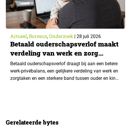
Actueel
Bureaus
Onderzoek
,
,
|
28 juli 2026
Betaald ouderschapsverlof maakt
verdeling van werk en zorg
gelijker
Betaald ouderschapsverlof draagt bij aan een betere
werk-privébalans, een gelijkere verdeling van werk en
zorgtaken en een sterkere band tussen ouder en kind.
Die effecten zijn het grootst wanneer vaders het
verlof opnemen. De regeling bereikt echter niet alle
ouders even goed. Vooral ouders met een sterke
positie op de arbeidsmarkt maken er gebruik van….
Gerelateerde bytes