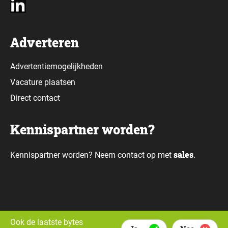
Adverteren
Advertentiemogelijkheden
Vacature plaatsen
Direct contact
Kennispartner worden?
sales
Kennispartner worden? Neem contact op met
.
Alle rechten voorbehouden © Daily Data Bytes 2026. Webdesign door
Ook de laatste bytes