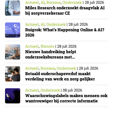
Actueel
AI
Bureaus
Onderzoek
,
,
,
|
28 juli 2026
Miles Research onderzoekt draagvlak AI
bij zorgverzekeraar CZ
Actueel
AI
Onderzoek
,
,
|
28 juli 2026
Ruigrok: What’s Happening Online & AI?
2026
Actueel
Nieuws
,
|
28 juli 2026
Nieuwe handreiking helpt
onderzoeksbureaus met
Cyberbeveiligingswet
Actueel
Bureaus
Onderzoek
,
,
|
28 juli 2026
Betaald ouderschapsverlof maakt
verdeling van werk en zorg gelijker
Actueel
Onderzoek
,
|
08 juli 2026
Waarschuwingslabels maken mensen ook
wantrouwiger bij correcte informatie