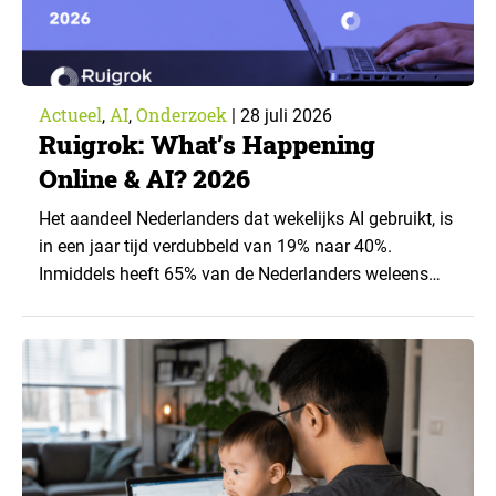
Actueel
AI
Onderzoek
,
,
|
28 juli 2026
Ruigrok: What’s Happening
Online & AI? 2026
Het aandeel Nederlanders dat wekelijks AI gebruikt, is
in een jaar tijd verdubbeld van 19% naar 40%.
Inmiddels heeft 65% van de Nederlanders weleens
een generatieve AI-toepassing gebruikt, tegenover
43% een jaar eerder. Dat blijkt uit de nieuwste editie
van What’s Happening Online & AI? 2026, het
jaarlijkse trendrapport van Ruigrok onderzoek &
advies over…