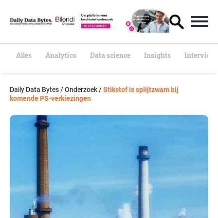
S
k
i
p
t
o
Alles
Analytics
Data science
Insights
Interview
c
o
n
Daily Data Bytes
/
Onderzoek
/
Stikstof is splijtzwam bij
t
komende PS-verkiezingen
e
n
t